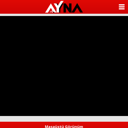
almanya
chat
ANASAYFA
sohbet
cinsel
KATEGORİLER
sohbet
sohbet
mobil
YAZARLAR
sohbet
islami
sohbetler
ANKETLER
FOTO GALERİ
VİDEO GALERİ
KÜNYE
İLETİŞİM
Masaüstü Görünüm