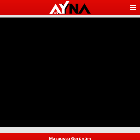
almanya
chat
ANASAYFA
sohbet
cinsel
KATEGORİLER
sohbet
sohbet
mobil
YAZARLAR
sohbet
islami
sohbetler
ANKETLER
FOTO GALERİ
VİDEO GALERİ
KÜNYE
İLETİŞİM
Masaüstü Görünüm