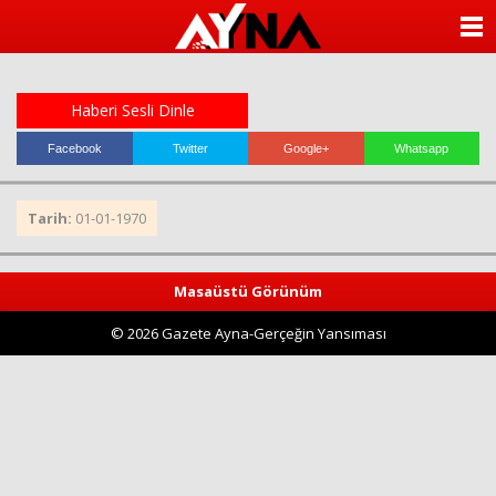
almanya
chat
ANASAYFA
sohbet
cinsel
KATEGORİLER
sohbet
sohbet
Haberi Sesli Dinle
mobil
YAZARLAR
sohbet
Facebook
Twitter
Google+
Whatsapp
islami
sohbetler
ANKETLER
Tarih:
01-01-1970
FOTO GALERİ
Masaüstü Görünüm
VİDEO GALERİ
© 2026 Gazete Ayna-Gerçeğin Yansıması
KÜNYE
İLETİŞİM