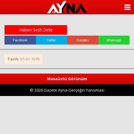
almanya
chat
ANASAYFA
sohbet
cinsel
KATEGORİLER
sohbet
sohbet
Haberi Sesli Dinle
mobil
YAZARLAR
sohbet
Facebook
Twitter
Google+
Whatsapp
islami
sohbetler
ANKETLER
Tarih:
01-01-1970
FOTO GALERİ
Masaüstü Görünüm
VİDEO GALERİ
© 2026 Gazete Ayna-Gerçeğin Yansıması
KÜNYE
İLETİŞİM