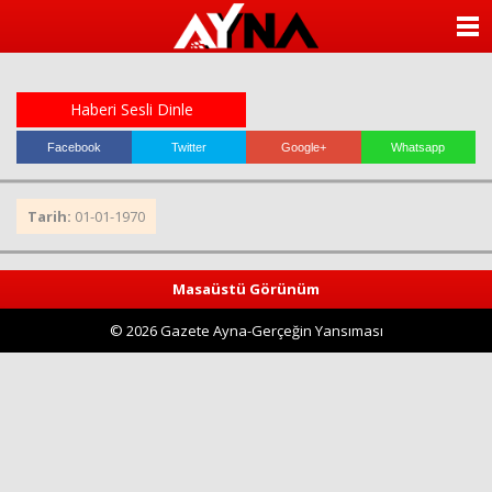
almanya
chat
ANASAYFA
sohbet
cinsel
KATEGORİLER
sohbet
sohbet
Haberi Sesli Dinle
mobil
YAZARLAR
sohbet
Facebook
Twitter
Google+
Whatsapp
islami
sohbetler
ANKETLER
Tarih:
01-01-1970
FOTO GALERİ
Masaüstü Görünüm
VİDEO GALERİ
© 2026 Gazete Ayna-Gerçeğin Yansıması
KÜNYE
İLETİŞİM