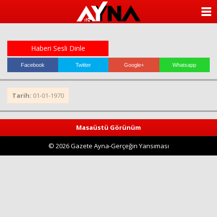
almanya
chat
ANASAYFA
sohbet
cinsel
KATEGORİLER
sohbet
sohbet
Haberi Sesli Dinle
mobil
YAZARLAR
sohbet
Facebook
Twitter
Google+
Whatsapp
islami
sohbetler
ANKETLER
Tarih:
01-01-1970
FOTO GALERİ
Masaüstü Görünüm
VİDEO GALERİ
© 2026 Gazete Ayna-Gerçeğin Yansıması
KÜNYE
İLETİŞİM