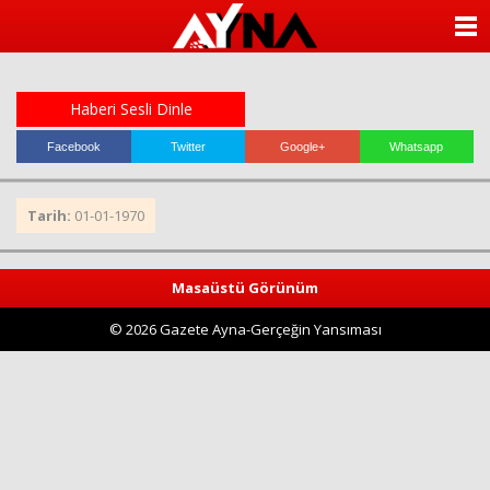
almanya
chat
ANASAYFA
sohbet
cinsel
KATEGORİLER
sohbet
sohbet
Haberi Sesli Dinle
mobil
YAZARLAR
sohbet
Facebook
Twitter
Google+
Whatsapp
islami
sohbetler
ANKETLER
Tarih:
01-01-1970
FOTO GALERİ
Masaüstü Görünüm
VİDEO GALERİ
© 2026 Gazete Ayna-Gerçeğin Yansıması
KÜNYE
İLETİŞİM