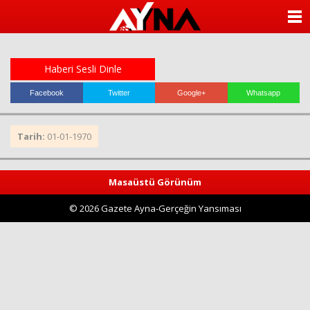
almanya
chat
ANASAYFA
sohbet
cinsel
KATEGORİLER
sohbet
sohbet
Haberi Sesli Dinle
mobil
YAZARLAR
sohbet
Facebook
Twitter
Google+
Whatsapp
islami
sohbetler
ANKETLER
Tarih:
01-01-1970
FOTO GALERİ
Masaüstü Görünüm
VİDEO GALERİ
© 2026 Gazete Ayna-Gerçeğin Yansıması
KÜNYE
İLETİŞİM