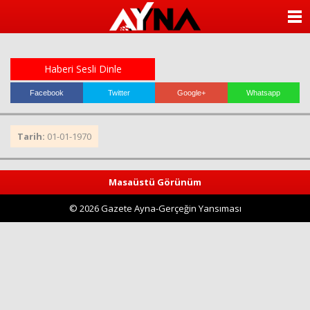
almanya
chat
ANASAYFA
sohbet
cinsel
KATEGORİLER
sohbet
sohbet
Haberi Sesli Dinle
mobil
YAZARLAR
sohbet
Facebook
Twitter
Google+
Whatsapp
islami
sohbetler
ANKETLER
Tarih:
01-01-1970
FOTO GALERİ
Masaüstü Görünüm
VİDEO GALERİ
© 2026 Gazete Ayna-Gerçeğin Yansıması
KÜNYE
İLETİŞİM