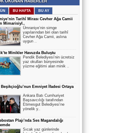
K OKUNAN HABERLER
ÜN
BU HAFTA
BU AY
iye’nin Tarihî Mirası Cevher Ağa Camii
 Mimarisiyl..
Ümraniye’nin simge
yapılarından biri olan tarihî
Cevher Ağa Camii, aslına
uygun ..
k’te Minikler Havuzda Buluştu
Pendik Belediyesi’nin ücretsiz
yaz okulları bünyesinde
yüzme eğitimi alan minik ..
 Beşikçioğlu’nun Emniyet İfadesi Ortaya
Ankara Batı Cumhuriyet
Başsavcılığı tarafından
Etimesgut Belediyesi’ne
yönelik y..
bostan Plajı’nda Ses Magandalığı
emde
Sıcak yaz günlerinde