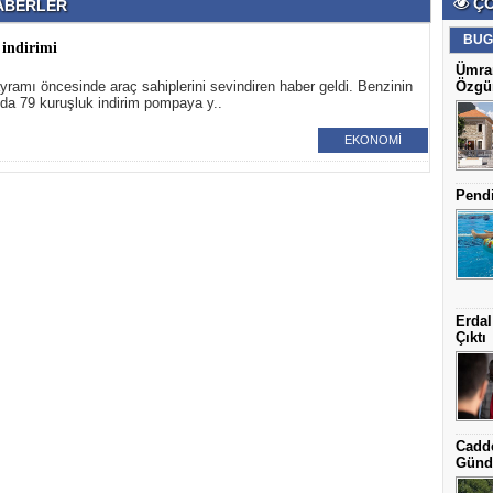
ÇO
İ HABERLER
BUG
 indirimi
Ümran
ramı öncesinde araç sahiplerini sevindiren haber geldi. Benzinin
Özgün
tında 79 kuruşluk indirim pompaya y..
EKONOMİ
Pendi
Erdal
Çıktı
Cadde
Günd