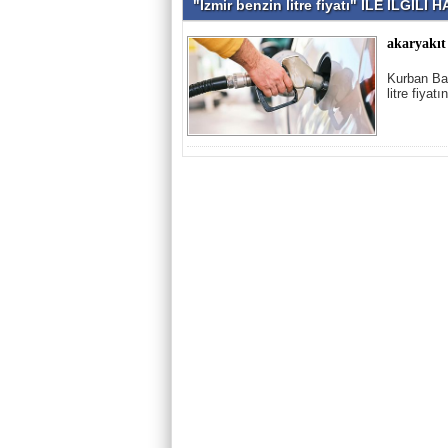
"İzmir benzin litre fiyatı" İLE İLGİL
akaryakıt
Kurban Bay
litre fiya