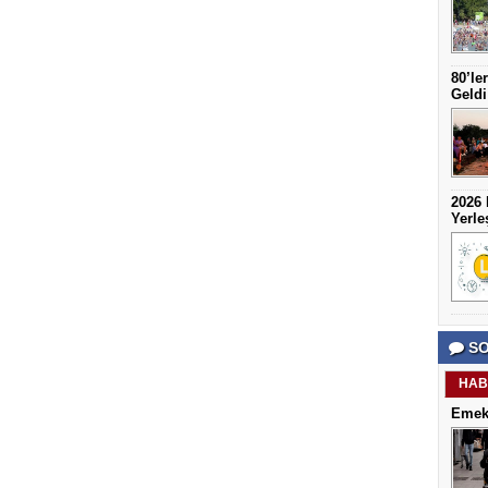
80’le
Geldi
2026 
Yerle
SO
HAB
Emekl