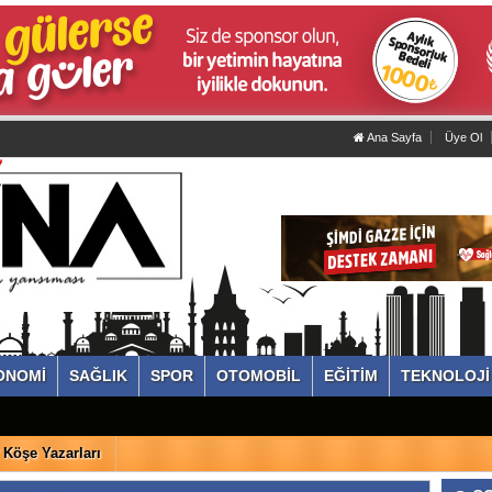
Ana Sayfa
Üye Ol
ONOMİ
SAĞLIK
SPOR
OTOMOBİL
EĞİTİM
TEKNOLOJİ
Köşe Yazarları