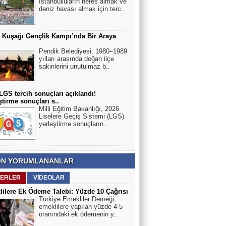
İstanbulluların nefes almak ve
deniz havası almak için terc..
r Kuşağı Gençlik Kampı’nda Bir Araya
Pendik Belediyesi, 1980–1989
yılları arasında doğan ilçe
sakinlerini unutulmaz b..
LGS tercih sonuçları açıklandı!
ştirme sonuçları s..
Milli Eğitim Bakanlığı, 2026
Liselere Geçiş Sistemi (LGS)
yerleştirme sonuçların..
N YORUMLANANLAR
ERLER
VİDEOLAR
ilere Ek Ödeme Talebi: Yüzde 10 Çağrısı
Türkiye Emekliler Derneği,
emeklilere yapılan yüzde 4-5
oranındaki ek ödemenin y..