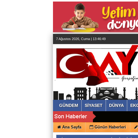
almanya
chat
sohbet
cinsel
sohbet
sohbet
mobil
sohbet
islami
sohbetler
7 Ağustos 2026, Cuma | 13:46:49
GÜNDEM
SİYASET
DÜNYA
EK
Ana Sayfa
Günün Haberleri