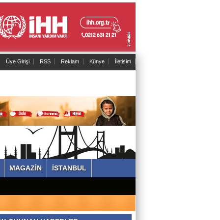
Üye Girişi
RSS
Reklam
Künye
İletisim
MAGAZİN
İSTANBUL