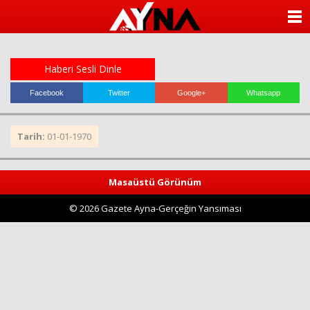
almanya
chat
ANASAYFA
sohbet
cinsel
KATEGORİLER
sohbet
sohbet
Haberi Sesli Dinle
mobil
YAZARLAR
sohbet
Facebook
Twitter
Google+
Whatsapp
islami
sohbetler
ANKETLER
Tarih:
01-01-1970
FOTO GALERİ
Masaüstü Görünüm
VİDEO GALERİ
© 2026 Gazete Ayna-Gerçeğin Yansıması
KÜNYE
İLETİŞİM