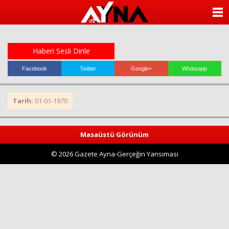
almanya
chat
ANASAYFA
sohbet
cinsel
KATEGORİLER
sohbet
sohbet
Haberi Sesli Dinle
mobil
YAZARLAR
sohbet
Facebook
Twitter
Google+
Whatsapp
islami
sohbetler
ANKETLER
Tarih:
01-01-1970
FOTO GALERİ
Masaüstü Görünüm
VİDEO GALERİ
© 2026 Gazete Ayna-Gerçeğin Yansıması
KÜNYE
İLETİŞİM