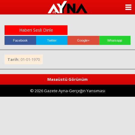
almanya
chat
ANASAYFA
sohbet
cinsel
KATEGORİLER
sohbet
sohbet
Haberi Sesli Dinle
mobil
YAZARLAR
sohbet
Facebook
Twitter
Google+
Whatsapp
islami
sohbetler
ANKETLER
Tarih:
01-01-1970
FOTO GALERİ
Masaüstü Görünüm
VİDEO GALERİ
© 2026 Gazete Ayna-Gerçeğin Yansıması
KÜNYE
İLETİŞİM