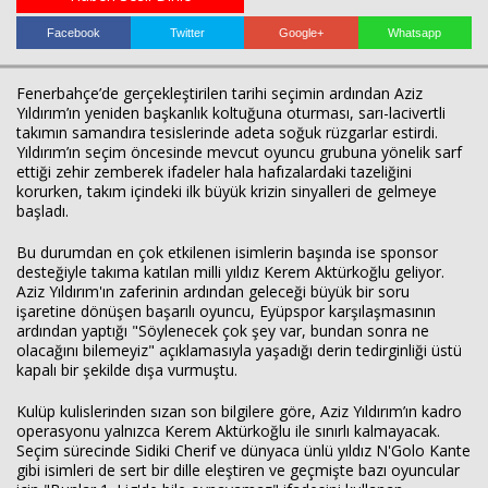
Facebook
Twitter
Google+
Whatsapp
Haberin Doğru Adresi.
Fenerbahçe’de gerçekleştirilen tarihi seçimin ardından Aziz
Yıldırım’ın yeniden başkanlık koltuğuna oturması, sarı-lacivertli
takımın samandıra tesislerinde adeta soğuk rüzgarlar estirdi.
Yıldırım’ın seçim öncesinde mevcut oyuncu grubuna yönelik sarf
ettiği zehir zemberek ifadeler hala hafızalardaki tazeliğini
korurken, takım içindeki ilk büyük krizin sinyalleri de gelmeye
başladı.
Bu durumdan en çok etkilenen isimlerin başında ise sponsor
desteğiyle takıma katılan milli yıldız Kerem Aktürkoğlu geliyor.
Aziz Yıldırım'ın zaferinin ardından geleceği büyük bir soru
işaretine dönüşen başarılı oyuncu, Eyüpspor karşılaşmasının
ardından yaptığı "Söylenecek çok şey var, bundan sonra ne
olacağını bilemeyiz" açıklamasıyla yaşadığı derin tedirginliği üstü
kapalı bir şekilde dışa vurmuştu.
Kulüp kulislerinden sızan son bilgilere göre, Aziz Yıldırım’ın kadro
operasyonu yalnızca Kerem Aktürkoğlu ile sınırlı kalmayacak.
Seçim sürecinde Sidiki Cherif ve dünyaca ünlü yıldız N'Golo Kante
gibi isimleri de sert bir dille eleştiren ve geçmişte bazı oyuncular