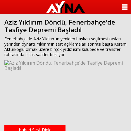
almanya
chat
ANASAYFA
sohbet
cinsel
Aziz Yıldırım Döndü, Fenerbahçe'de
KATEGORİLER
sohbet
Tasfiye Depremi Başladı!
sohbet
mobil
YAZARLAR
Fenerbahçe'de Aziz Yıldırım’ın yeniden başkan seçilmesi taşları
sohbet
yerinden oynattı. Yıldırım'ın sert açıklamaları sonrası başta Kerem
islami
Aktürkoğlu olmak üzere birçok yıldız ismi kulübede ve transfer
sohbetler
ANKETLER
tahtasında sıcak saatler bekliyor.
FOTO GALERİ
VİDEO GALERİ
KÜNYE
İLETİŞİM
Haberi Sesli Dinle