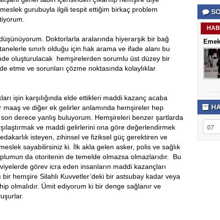
porno
Genel
 meslek gurubuyla ilgili tespit ettiğim birkaç problem
SO
izle
Hesap
stiyorum.
antalya
Türkiye
escort
şehir
HAB
antalya
rehberi
şünüyorum. Doktorlarla aralarında hiyerarşik bir bağ
Emekl
escort
Takviye
tanelerle sınırlı olduğu için hak arama ve ifade alanı bu
antalya
karşılaşt
escort
inde oluşturulacak hemşirelerden sorumlu üst düzey bir
bursa
e etme ve sorunları çözme noktasında kolaylıklar
escort
bursa
escort
alanya
 işin karşılığında elde ettikleri maddi kazanç acaba
escort
HA
r maaş ve diğer ek gelirler anlamında hemşireler hep
nu son derece yanlış buluyorum. Hemşireleri benzer şartlarda
şılaştırmak ve maddi gelirlerini ona göre değerlendirmek
fedakarlık isteyen, zihinsel ve fiziksel güç gerektiren ve
lek sayabilirsiniz ki. İlk akla gelen asker, polis ve sağlık
oplumun da otoritenin de temelde olmazsa olmazlarıdır. Bu
viyelerde görev icra eden insanların maddi kazançları
ı bir hemşire Silahlı Kuvvetler’deki bir astsubay kadar veya
p olmalıdır. Ümit ediyorum ki bir denge sağlanır ve
uşurlar.