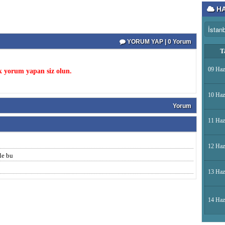
HA
YORUM YAP | 0 Yorum
T
09 Haz
k yorum yapan siz olun.
10 Haz
Yorum
11 Haz
12 Haz
le bu
13 Haz
14 Haz