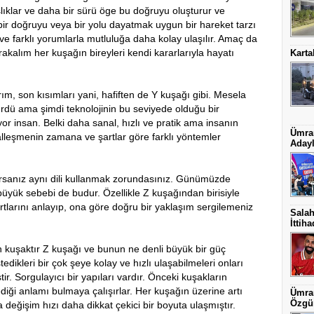
şlıklar ve daha bir sürü öge bu doğruyu oluşturur ve
f bir doğruyu veya bir yolu dayatmak uygun bir hareket tarzı
 ve farklı yorumlarla mutluluğa daha kolay ulaşılır. Amaç da
akalım her kuşağın bireyleri kendi kararlarıyla hayatı
Karta
on kısımları yani, hafiften de Y kuşağı gibi. Mesela
türdü ama şimdi teknolojinin bu seviyede olduğu bir
r insan. Belki daha sanal, hızlı ve pratik ama insanın
Ümran
alleşmenin zamana ve şartlar göre farklı yöntemler
Adayl
nız aynı dili kullanmak zorundasınız. Günümüzde
büyük sebebi de budur. Özellikle Z kuşağından birisiyle
artlarını anlayıp, ona göre doğru bir yaklaşım sergilemeniz
Salah
İttih
aktır Z kuşağı ve bunun ne denli büyük bir güç
edikleri bir çok şeye kolay ve hızlı ulaşabilmeleri onları
ir. Sorgulayıcı bir yapıları vardır. Önceki kuşakların
tediği anlamı bulmaya çalışırlar. Her kuşağın üzerine artı
Ümran
Özgün
a değişim hızı daha dikkat çekici bir boyuta ulaşmıştır.