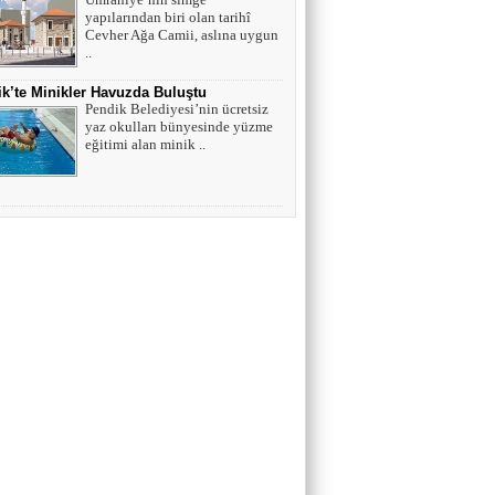
yapılarından biri olan tarihî
Cevher Ağa Camii, aslına uygun
..
k’te Minikler Havuzda Buluştu
Pendik Belediyesi’nin ücretsiz
yaz okulları bünyesinde yüzme
eğitimi alan minik ..