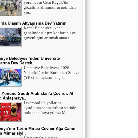
yorumcusu Cem Küçük’ün
Mutant virüsler tam aşılanmış kişileri tehdit
gözaltına alınmasının ardından
eder mi?
yür..
l’da Ulaşım Altyapısına Dev Yatırım
Asiye UMUT
Kartal Belediyesi, kent
genelinde ulaşım konforunu ve
YAŞ ve BAŞ 54
güvenliğini artırmak amacı..
Yavuz ŞİMŞEK
iye Belediyesi’nden Üniversite
arına Dev Destek..
Tek cümle 281 kelime...
Ümraniye Belediyesi, 2026
Yükseköğretim Kurumları Sınavı
(YKS) sonuçlarının açık..
 Yönünü Suudi Arabistan’a Çevirdi: Al-
ad Anlaşmaya..
Liverpool ile yollarını
ayırdıktan sonra serbest statüde
bulunan dünya yıldızı M..
iye’nin Tarihî Mirası Cevher Ağa Camii
 Mimarisiyl..
Ümraniye’nin simge