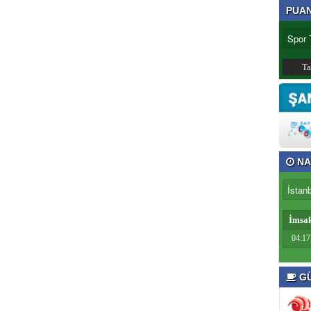
PUA
T
NA
İmsa
04:17
GÜ