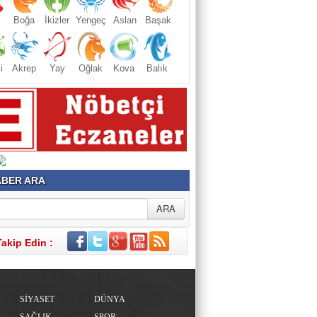
Boğa
İkizler
Yengeç
Aslan
Başak
i
Akrep
Yay
Oğlak
Kova
Balık
BER ARA
Takip Edin :
SİYASET
DÜNYA