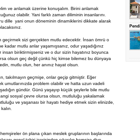
e anlamak üzerine konuşalım. Birini anlamak
ğunuz olabilir. Yani farklı zaman diliminin insanlarını.
 dille yani onun döneminin dinamiklerini dikkate alarak
Pendi
olacaksınız.
mek sizi gerçekten mutlu edecektir. İnsan ömrü o
 ne kadar mutlu anlar yaşamışsanız, odur yaşadığınız
r insan biriktirmişseniz ve o dur sizin hayatınız boyunca
lursa olsun geç değil çünkü hiç kimse bilemez bu dünyaya
din, mutlu olun, her anınız hayat olsun.
mayın geçmişe, onlar geçip gitmiştir. Eğer
k umutlarınızda problem olabilir ve hatta uzun vadeli
şadığın gündür. Günü yaşayıp küçük şeylerle bile mutlu
hangi sosyal çevre olursa olsun, mutluluğu yakalamak
utluluğu ve yaşanası bir hayatı hediye etmek sizin elinizde,
kalın.
eler ön plana çıkan meslek gruplarının başlarında
ışanı genel tabiri içerisinden çıkarılıp hemşire diye