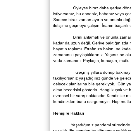
Öyleyse biraz daha geriye dönelim v
istiyorsanız, bu anneniz, babanız veya çocu
Sadece biraz zaman ayırın ve onunla doğru
iletişime geçmeye çalışın. İnanın başarılı 
Birini anlamak ve onunla zaman geçir
kadar da uzun değil. Geriye baktığınızda
hayatın toplamı. Etrafınıza bakın, ne kada
zamanınızı paylaştıklarınız. Yaşınız ne o
veda zamanını. Paylaşın, konuşun, mutlu e
Geçmiş yıllara dönüp bakmayın, takıl
takılıyorsanız yaşadığınız günde ve gelece
gelecek planlarına bile gerek yok. Gün ya
olma becerisini gösterin. Hangi kuşak ve 
evrensel bir varış noktasıdır. Kendinize m
kendinizden bunu esirgemeyin. Hep mutlu 
Hemşire Hakları
Yaşadığımız pandemi sürecinde hemşir
yer aldı. En azından bu dönemde sağlık çal