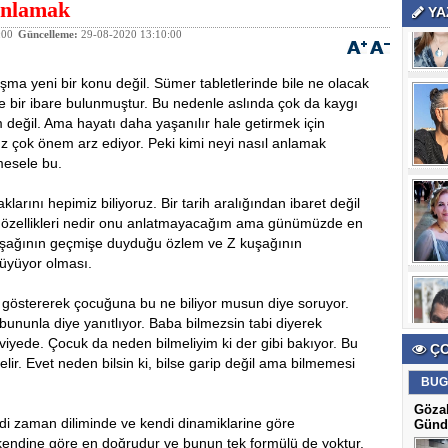
Anlamak
YA
:00
Güncelleme:
29-08-2020 13:10:00
şma yeni bir konu değil. Sümer tabletlerinde bile ne olacak
ye bir ibare bulunmuştur. Bu nedenle aslında çok da kaygı
 değil. Ama hayatı daha yaşanılır hale getirmek için
ız çok önem arz ediyor. Peki kimi neyi nasıl anlamak
 mesele bu.
hepimiz biliyoruz. Bir tarih aralığından ibaret değil
ın özellikleri nedir onu anlatmayacağım ama günümüzde en
uşağının geçmişe duyduğu özlem ve Z kuşağının
 büyüyor olması.
rerek çocuğuna bu ne biliyor musun diye soruyor.
ununla diye yanıtlıyor. Baba bilmezsin tabi diyerek
iyede. Çocuk da neden bilmeliyim ki der gibi bakıyor. Bu
ÇO
ir. Evet neden bilsin ki, bilse garip değil ama bilmemesi
BUG
Gözal
man diliminde ve kendi dinamiklarine göre
Günd
endine göre en doğrudur ve bunun tek formülü de yoktur.