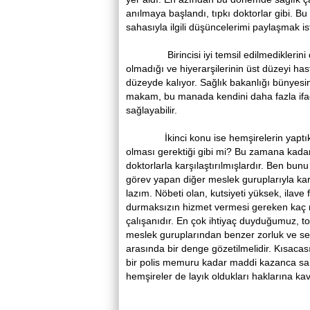
anılmaya başlandı, tıpkı doktorlar gibi. Bu
sahasıyla ilgili düşüncelerimi paylaşmak i
Birincisi iyi temsil edilmediklerini dü
olmadığı ve hiyerarşilerinin üst düzeyi has
düzeyde kalıyor. Sağlık bakanlığı bünyes
makam, bu manada kendini daha fazla ifad
sağlayabilir.
İkinci konu ise hemşirelerin yaptıkları
olması gerektiği gibi mi? Bu zamana kada
doktorlarla karşılaştırılmışlardır. Ben bu
görev yapan diğer meslek guruplarıyla kar
lazım. Nöbeti olan, kutsiyeti yüksek, ilave 
durmaksızın hizmet vermesi gereken kaç mes
çalışanıdır. En çok ihtiyaç duyduğumuz, t
meslek guruplarından benzer zorluk ve se
arasında bir denge gözetilmelidir. Kısacas
bir polis memuru kadar maddi kazanca sahi
hemşireler de layık oldukları haklarına kav