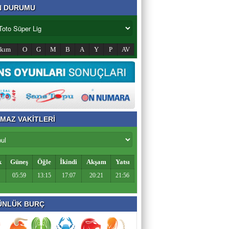
N DURUMU
akım
O
G
M
B
A
Y
P
AV
MAZ VAKİTLERİ
k
Güneş
Öğle
İkindi
Akşam
Yatsı
05:59
13:15
17:07
20:21
21:56
NLÜK BURÇ