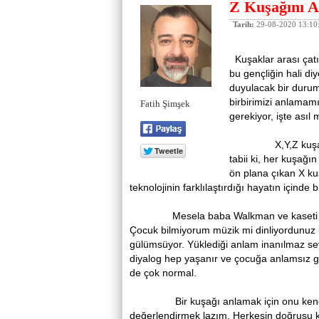
Z Kuşağını 
Tarih:
29-08-2020 13:10
Kuşaklar arası çatı
bu gençliğin hali di
duyulacak bir durum
birbirimizi anlamam
Fatih Şimşek
gerekiyor, işte asıl
X,Y,Z kuşaklarını 
tabii ki, her kuşağ
ön plana çıkan X k
teknolojinin farklılaştırdığı hayatın içinde
Mesela baba Walkman ve kaseti göste
Çocuk bilmiyorum müzik mi dinliyordunuz b
gülümsüyor. Yüklediği anlam inanılmaz sev
diyalog hep yaşanır ve çocuğa anlamsız gel
de çok normal.
Bir kuşağı anlamak için onu kendi za
değerlendirmek lazım. Herkesin doğrusu k