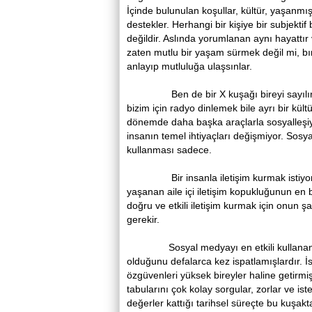
İçinde bulunulan koşullar, kültür, yaşanmı
destekler. Herhangi bir kişiye bir subjekti
değildir. Aslında yorumlanan aynı hayattır
zaten mutlu bir yaşam sürmek değil mi, bır
anlayıp mutluluğa ulaşsınlar.
Ben de bir X kuşağı bireyi sayılırım, s
bizim için radyo dinlemek bile ayrı bir kül
dönemde daha başka araçlarla sosyalleşiyo
insanın temel ihtiyaçları değişmiyor. Sosy
kullanması sadece.
Bir insanla iletişim kurmak istiyorsa
yaşanan aile içi iletişim kopukluğunun en 
doğru ve etkili iletişim kurmak için onun ş
gerekir.
Sosyal medyayı en etkili kullanan kuş
olduğunu defalarca kez ispatlamışlardır. İst
özgüvenleri yüksek bireyler haline getirmişt
tabularını çok kolay sorgular, zorlar ve is
değerler kattığı tarihsel süreçte bu kuşakt