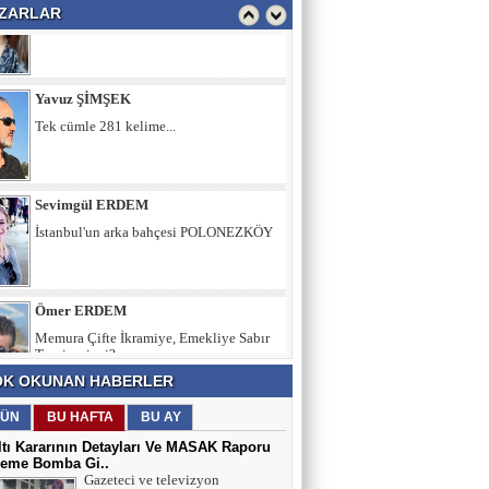
ZARLAR
Yavuz ŞİMŞEK
Tek cümle 281 kelime...
Sevimgül ERDEM
İstanbul'un arka bahçesi POLONEZKÖY
Ömer ERDEM
Memura Çifte İkramiye, Emekliye Sabır
Tavsiyesi mi?
Fatih Şimşek
K OKUNAN HABERLER
Z Kuşağını Anlamak
ÜN
BU HAFTA
BU AY
tı Kararının Detayları Ve MASAK Raporu
eme Bomba Gi..
Adnan Can ATAMAN
Gazeteci ve televizyon