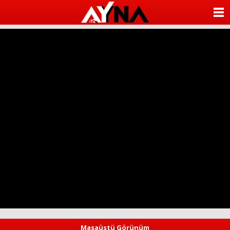
almanya
chat
ANASAYFA
sohbet
cinsel
KATEGORİLER
sohbet
sohbet
mobil
YAZARLAR
sohbet
islami
sohbetler
ANKETLER
FOTO GALERİ
VİDEO GALERİ
KÜNYE
İLETİŞİM
Masaüstü Görünüm