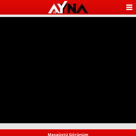
almanya
chat
ANASAYFA
sohbet
cinsel
KATEGORİLER
sohbet
sohbet
mobil
YAZARLAR
sohbet
islami
sohbetler
ANKETLER
FOTO GALERİ
VİDEO GALERİ
KÜNYE
İLETİŞİM
Masaüstü Görünüm