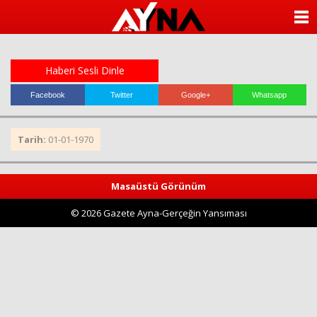
almanya
chat
ANASAYFA
sohbet
cinsel
KATEGORİLER
sohbet
sohbet
Haberi Sesli Dinle
mobil
YAZARLAR
sohbet
Facebook
Twitter
Google+
Whatsapp
islami
sohbetler
ANKETLER
Tarih:
01-01-1970
FOTO GALERİ
Masaüstü Görünüm
VİDEO GALERİ
© 2026 Gazete Ayna-Gerçeğin Yansıması
KÜNYE
İLETİŞİM