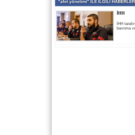
"afet yönetimi" İLE İLGİLİ HABERLER
İHH
İHH tarafı
barınma ve