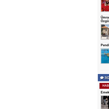
Ümran
Özgün
Pendi
SO
HAB
Emekl