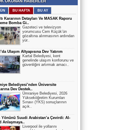
K OKUNAN HABERLER
ÜN
BU HAFTA
BU AY
tı Kararının Detayları Ve MASAK Raporu
eme Bomba Gi..
Gazeteci ve televizyon
yorumcusu Cem Küçük’ün
gözaltına alınmasının ardından
yür..
l’da Ulaşım Altyapısına Dev Yatırım
Kartal Belediyesi, kent
genelinde ulaşım konforunu ve
güvenliğini artırmak amacı..
iye Belediyesi’nden Üniversite
arına Dev Destek..
Ümraniye Belediyesi, 2026
Yükseköğretim Kurumları
Sınavı (YKS) sonuçlarının
açık..
 Yönünü Suudi Arabistan’a Çevirdi: Al-
ad Anlaşmaya..
Liverpool ile yollarını