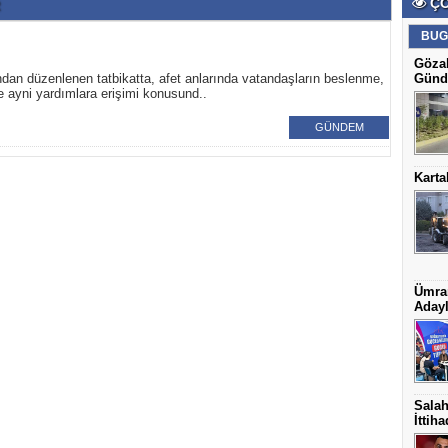
ÇO
BUG
Gözal
ndan düzenlenen tatbikatta, afet anlarında vatandaşların beslenme,
Günd
 ayni yardımlara erişimi konusund..
GÜNDEM
Karta
Ümran
Adayl
Salah
İttih