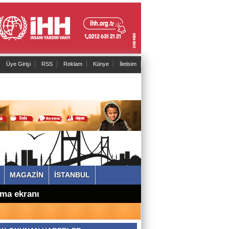
Üye Girişi
RSS
Reklam
Künye
İletisim
MAGAZİN
İSTANBUL
ama ekranı
kkuzda