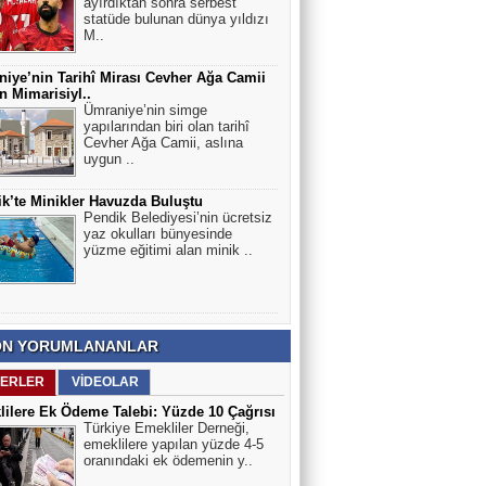
ayırdıktan sonra serbest
statüde bulunan dünya yıldızı
M..
iye’nin Tarihî Mirası Cevher Ağa Camii
 Mimarisiyl..
Ümraniye’nin simge
yapılarından biri olan tarihî
Cevher Ağa Camii, aslına
uygun ..
k’te Minikler Havuzda Buluştu
Pendik Belediyesi’nin ücretsiz
yaz okulları bünyesinde
yüzme eğitimi alan minik ..
N YORUMLANANLAR
ERLER
VİDEOLAR
ilere Ek Ödeme Talebi: Yüzde 10 Çağrısı
Türkiye Emekliler Derneği,
emeklilere yapılan yüzde 4-5
oranındaki ek ödemenin y..