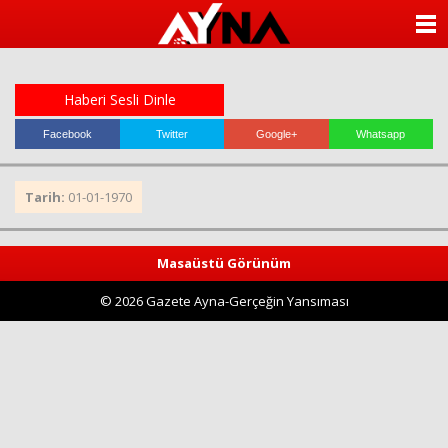
almanya
chat
ANASAYFA
sohbet
cinsel
KATEGORİLER
sohbet
sohbet
Haberi Sesli Dinle
mobil
YAZARLAR
sohbet
Facebook
Twitter
Google+
Whatsapp
islami
sohbetler
ANKETLER
Tarih:
01-01-1970
FOTO GALERİ
Masaüstü Görünüm
VİDEO GALERİ
© 2026 Gazete Ayna-Gerçeğin Yansıması
KÜNYE
İLETİŞİM