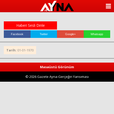
almanya
chat
ANASAYFA
sohbet
cinsel
KATEGORİLER
sohbet
sohbet
Haberi Sesli Dinle
mobil
YAZARLAR
sohbet
Facebook
Twitter
Google+
Whatsapp
islami
sohbetler
ANKETLER
Tarih:
01-01-1970
FOTO GALERİ
Masaüstü Görünüm
VİDEO GALERİ
© 2026 Gazete Ayna-Gerçeğin Yansıması
KÜNYE
İLETİŞİM