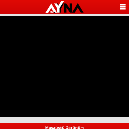
almanya
chat
ANASAYFA
sohbet
cinsel
KATEGORİLER
sohbet
sohbet
mobil
YAZARLAR
sohbet
islami
sohbetler
ANKETLER
FOTO GALERİ
VİDEO GALERİ
KÜNYE
İLETİŞİM
Masaüstü Görünüm