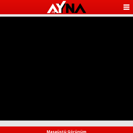
almanya
chat
ANASAYFA
sohbet
cinsel
KATEGORİLER
sohbet
sohbet
mobil
YAZARLAR
sohbet
islami
sohbetler
ANKETLER
FOTO GALERİ
VİDEO GALERİ
KÜNYE
İLETİŞİM
Masaüstü Görünüm