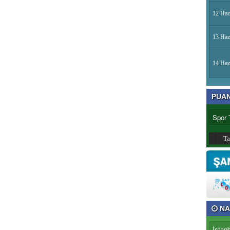
12 Haz
13 Haz
14 Haz
PUA
T
NA