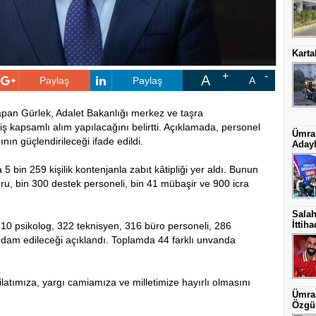
Karta
A
Paylaş
Paylaş
A
apan Gürlek,
Adalet Bakanlığı
merkez ve taşra
iş kapsamlı alım yapılacağını belirtti. Açıklamada, personel
Ümran
nın güçlendirileceği ifade edildi.
Adayl
5 bin 259 kişilik kontenjanla zabıt kâtipliği yer aldı. Bunun
u, bin 300 destek personeli, bin 41 mübaşir ve 900 icra
Salah
İttih
410 psikolog, 322 teknisyen, 316 büro personeli, 286
hdam edileceği açıklandı. Toplamda 44 farklı unvanda
latımıza, yargı camiamıza ve milletimize hayırlı olmasını
Ümran
Özgün