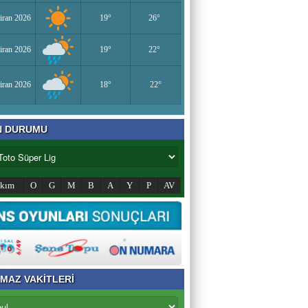
iran 2026
19°
26°
iran 2026
19°
22°
iran 2026
18°
22°
N DURUMU
akım
O
G
M
B
A
Y
P
AV
MAZ VAKİTLERİ