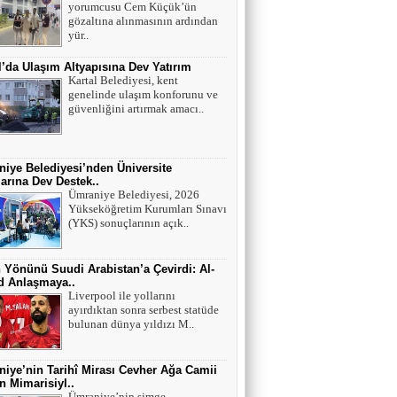
yorumcusu Cem Küçük’ün
Mutant virüsler tam aşılanmış kişileri tehdit
gözaltına alınmasının ardından
eder mi?
yür..
l’da Ulaşım Altyapısına Dev Yatırım
Asiye UMUT
Kartal Belediyesi, kent
genelinde ulaşım konforunu ve
YAŞ ve BAŞ 54
güvenliğini artırmak amacı..
Yavuz ŞİMŞEK
iye Belediyesi’nden Üniversite
arına Dev Destek..
Tek cümle 281 kelime...
Ümraniye Belediyesi, 2026
Yükseköğretim Kurumları Sınavı
(YKS) sonuçlarının açık..
 Yönünü Suudi Arabistan’a Çevirdi: Al-
ad Anlaşmaya..
Liverpool ile yollarını
ayırdıktan sonra serbest statüde
bulunan dünya yıldızı M..
iye’nin Tarihî Mirası Cevher Ağa Camii
 Mimarisiyl..
Ümraniye’nin simge