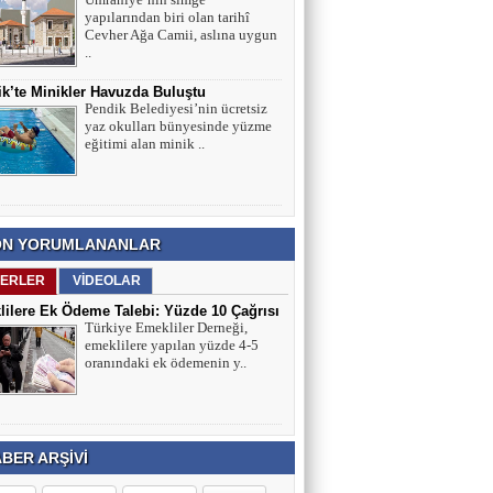
yapılarından biri olan tarihî
Cevher Ağa Camii, aslına uygun
..
k’te Minikler Havuzda Buluştu
Pendik Belediyesi’nin ücretsiz
yaz okulları bünyesinde yüzme
eğitimi alan minik ..
N YORUMLANANLAR
ERLER
VİDEOLAR
ilere Ek Ödeme Talebi: Yüzde 10 Çağrısı
Türkiye Emekliler Derneği,
ırmaları
emeklilere yapılan yüzde 4-5
oranındaki ek ödemenin y..
BER ARŞİVİ