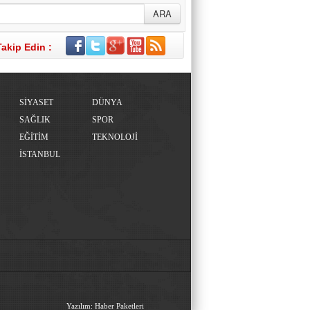
Takip Edin :
SİYASET
DÜNYA
SAĞLIK
SPOR
EĞİTİM
TEKNOLOJİ
İSTANBUL
Yazılım: Haber Paketleri