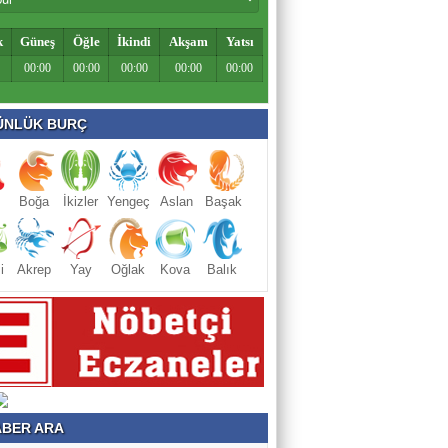
k
Güneş
Öğle
İkindi
Akşam
Yatsı
00:00
00:00
00:00
00:00
00:00
NLÜK BURÇ
Boğa
İkizler
Yengeç
Aslan
Başak
i
Akrep
Yay
Oğlak
Kova
Balık
BER ARA