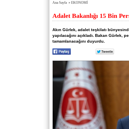
porno
Genel
Ana Sayfa
»
EKONOMİ
izle
Hesap
antalya
Türkiye
Adalet Bakanlığı 15 Bin Pe
escort
şehir
antalya
rehberi
escort
Takviye
antalya
karşılaştırmaları
Akın Gürlek, adalet teşkilatı bünyesind
escort
yapılacağını açıkladı. Bakan Gürlek, pe
bursa
escort
tamamlanacağını duyurdu.
bursa
escort
alanya
escort