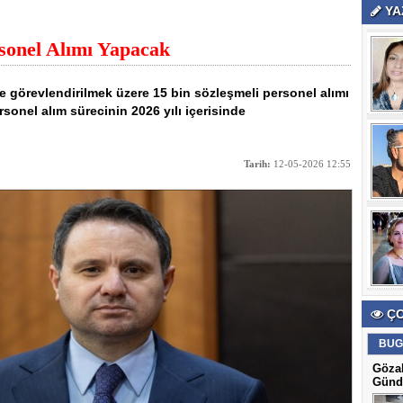
YA
rsonel Alımı Yapacak
e görevlendirilmek üzere 15 bin sözleşmeli personel alımı
rsonel alım sürecinin 2026 yılı içerisinde
Tarih:
12-05-2026 12:55
ÇO
BUG
Gözal
Günd