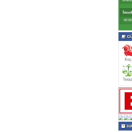
İmsa
00:00
GÜ
Koç
Teraz
HA