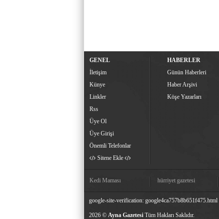
GENEL
HABERLER
İletişim
Günün Haberleri
Künye
Haber Arşivi
Linkler
Köşe Yazarları
Rss
Üye Ol
Üye Girişi
Önemli Telefonlar
Sitene Ekle
Kedi Maması
hürriyet gazetesi
google-site-verification: google4ca757b8b651f475.html
2026 ©
Ayna Gazetesi
Tüm Hakları Saklıdır.