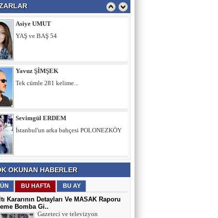
ZARLAR
Yavuz ŞİMŞEK
Tek cümle 281 kelime...
Sevimgül ERDEM
İstanbul'un arka bahçesi POLONEZKÖY
Ömer ERDEM
Memura Çifte İkramiye, Emekliye Sabır
Tavsiyesi mi?
Fatih Şimşek
K OKUNAN HABERLER
Z Kuşağını Anlamak
ÜN
BU HAFTA
BU AY
tı Kararının Detayları Ve MASAK Raporu
eme Bomba Gi..
Adnan Can ATAMAN
Gazeteci ve televizyon