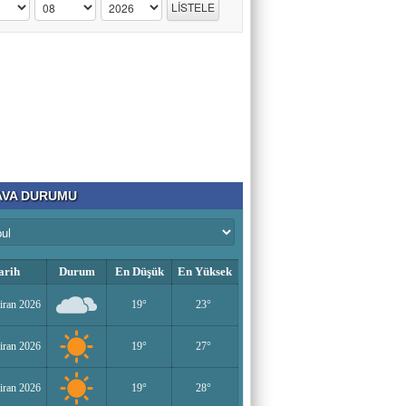
VA DURUMU
arih
Durum
En Düşük
En Yüksek
iran 2026
19°
23°
iran 2026
19°
27°
iran 2026
19°
28°