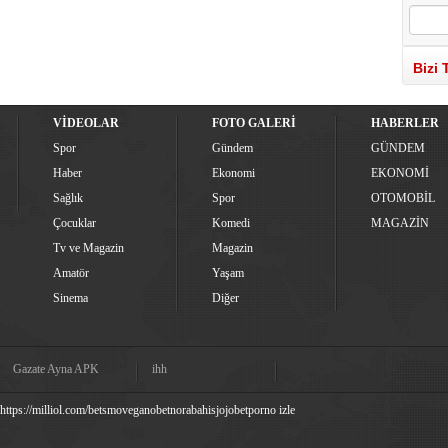
Bizi 
VİDEOLAR
FOTO GALERİ
HABERLER
Spor
Gündem
GÜNDEM
Haber
Ekonomi
EKONOMİ
Sağlık
Spor
OTOMOBİL
Çocuklar
Komedi
MAGAZİN
Tv ve Magazin
Magazin
Amatör
Yaşam
Sinema
Diğer
Gazate Ayna APK
ihh
https://milliol.com/
betsmove
ganobet
norabahis
jojobet
porno izle