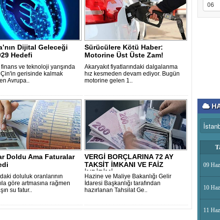
’nın Dijital Geleceği
Sürücülere Kötü Haber:
029 Hedefi
Motorine Üst Üste Zam!
finans ve teknoloji yarışında
Akaryakıt fiyatlarındaki dalgalanma
Çin'in gerisinde kalmak
hız kesmeden devam ediyor. Bugün
en Avrupa..
motorine gelen 1..
HA
T
ar Doldu Ama Faturalar
VERGİ BORÇLARINA 72 AY
di
TAKSİT İMKANI VE FAİZ
09 Haz
İNDİRİMİ..
daki doluluk oranlarının
Hazine ve Maliye Bakanlığı Gelir
ıla göre artmasına rağmen
İdaresi Başkanlığı tarafından
10 Haz
ın su fatur..
hazırlanan Tahsilat Ge..
11 Haz