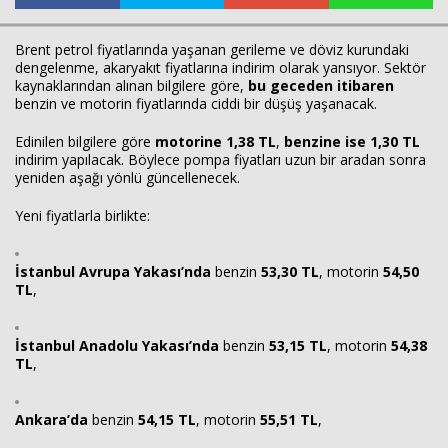
Brent petrol fiyatlarında yaşanan gerileme ve döviz kurundaki
Haberin Doğru Adresi.
dengelenme, akaryakıt fiyatlarına indirim olarak yansıyor. Sektör
kaynaklarından alınan bilgilere göre,
bu geceden itibaren
benzin ve motorin fiyatlarında ciddi bir düşüş yaşanacak.
Edinilen bilgilere göre
motorine 1,38 TL
,
benzine ise 1,30 TL
indirim yapılacak. Böylece pompa fiyatları uzun bir aradan sonra
yeniden aşağı yönlü güncellenecek.
Yeni fiyatlarla birlikte:
İstanbul Avrupa Yakası’nda
benzin
53,30 TL
, motorin
54,50
TL
,
İstanbul Anadolu Yakası’nda
benzin
53,15 TL
, motorin
54,38
TL
,
Ankara’da
benzin
54,15 TL
, motorin
55,51 TL
,