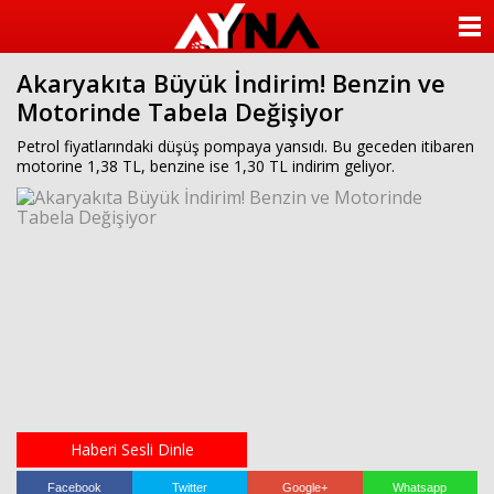
almanya
chat
ANASAYFA
sohbet
cinsel
Akaryakıta Büyük İndirim! Benzin ve
KATEGORİLER
sohbet
Motorinde Tabela Değişiyor
sohbet
mobil
YAZARLAR
Petrol fiyatlarındaki düşüş pompaya yansıdı. Bu geceden itibaren
sohbet
motorine 1,38 TL, benzine ise 1,30 TL indirim geliyor.
islami
sohbetler
ANKETLER
FOTO GALERİ
VİDEO GALERİ
KÜNYE
İLETİŞİM
Haberi Sesli Dinle
Facebook
Twitter
Google+
Whatsapp