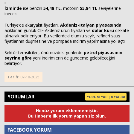
İzmir’de
ise benzin
54,48 TL
, motorin
55,84 TL
seviyelerine
inecek.
Türkiye’de akaryakıt fiyatları,
Akdeniz-İtalyan piyasasında
açıklanan günlük CIF Akdeniz ürün fiyatları ve
dolar kuru
dikkate
alınarak belirleniyor. Bu verilerdeki olumlu seyir, rafineri satış
fiyatlarının düşmesine ve pompada indirim yapılmasına yol açtı.
Sektör temsilcileri, önümüzdeki günlerde
petrol piyasasının
seyrine göre
yeni indirimlerin de gündeme gelebileceğini
belirtiyor.
Tarih:
07-10-2025
YORUMLAR
YORUM YAP | 0 Yorum
Henüz yorum eklenmemiştir.
Bu Haber'e ilk yorum yapan siz olun.
FACEBOOK YORUM