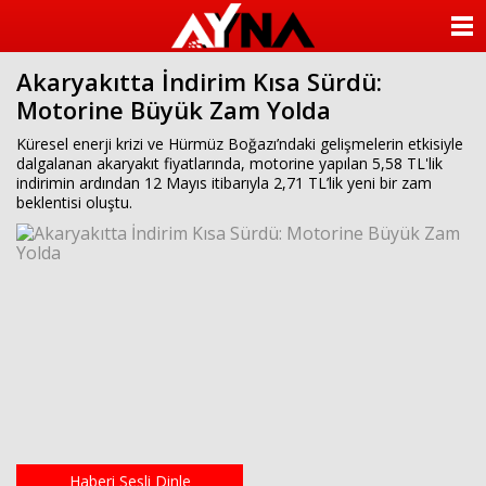
almanya
chat
ANASAYFA
sohbet
cinsel
Akaryakıtta İndirim Kısa Sürdü:
KATEGORİLER
sohbet
Motorine Büyük Zam Yolda
sohbet
mobil
YAZARLAR
Küresel enerji krizi ve Hürmüz Boğazı’ndaki gelişmelerin etkisiyle
sohbet
dalgalanan akaryakıt fiyatlarında, motorine yapılan 5,58 TL'lik
islami
indirimin ardından 12 Mayıs itibarıyla 2,71 TL’lik yeni bir zam
sohbetler
ANKETLER
beklentisi oluştu.
FOTO GALERİ
VİDEO GALERİ
KÜNYE
İLETİŞİM
Haberi Sesli Dinle