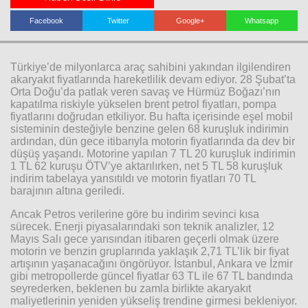
Facebook
Twitter
Google+
Whatsapp
Haberin Doğru Adresi.
Türkiye’de milyonlarca araç sahibini yakından ilgilendiren
akaryakıt fiyatlarında hareketlilik devam ediyor. 28 Şubat’ta
Orta Doğu’da patlak veren savaş ve Hürmüz Boğazı’nın
kapatılma riskiyle yükselen brent petrol fiyatları, pompa
fiyatlarını doğrudan etkiliyor. Bu hafta içerisinde eşel mobil
sisteminin desteğiyle benzine gelen 68 kuruşluk indirimin
ardından, dün gece itibarıyla motorin fiyatlarında da dev bir
düşüş yaşandı. Motorine yapılan 7 TL 20 kuruşluk indirimin
1 TL 62 kuruşu ÖTV’ye aktarılırken, net 5 TL 58 kuruşluk
indirim tabelaya yansıtıldı ve motorin fiyatları 70 TL
barajının altına geriledi.
Ancak Petros verilerine göre bu indirim sevinci kısa
sürecek. Enerji piyasalarındaki son teknik analizler, 12
Mayıs Salı gece yarısından itibaren geçerli olmak üzere
motorin ve benzin gruplarında yaklaşık 2,71 TL’lik bir fiyat
artışının yaşanacağını öngörüyor. İstanbul, Ankara ve İzmir
gibi metropollerde güncel fiyatlar 63 TL ile 67 TL bandında
seyrederken, beklenen bu zamla birlikte akaryakıt
maliyetlerinin yeniden yükseliş trendine girmesi bekleniyor.