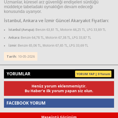
Uzmanlar, küresel arz güvenliği endişeleri sürdüğü
müddetçe tabeladaki oynaklığın devam edeceği
konusunda uyarıyor.
İstanbul, Ankara ve İzmir Güncel Akaryakıt Fiyatları:
İstanbul (Avrupa):
Benzin 63,81 TL, Motorin 66,25 TL, LPG 33,89 TL
Ankara:
Benzin 64,78 TL, Motorin 67,38 TL, LPG 33,87 TL
İzmir:
Benzin 65,06 TL, Motorin 67,65 TL, LPG 33,69 TL
Tarih:
10-05-2026
YORUMLAR
YORUM YAP | 0 Yorum
Henüz yorum eklenmemiştir.
Bu Haber'e ilk yorum yapan siz olun.
FACEBOOK YORUM
Masaüstü Görünüm