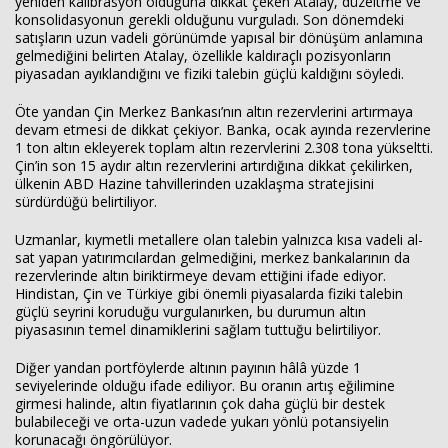
yeniden kalibrasyon olduğuna dikkat çeken Atalay, düzeltme ve
konsolidasyonun gerekli olduğunu vurguladı. Son dönemdeki
satışların uzun vadeli görünümde yapısal bir dönüşüm anlamına
gelmediğini belirten Atalay, özellikle kaldıraçlı pozisyonların
piyasadan ayıklandığını ve fiziki talebin güçlü kaldığını söyledi.
Öte yandan Çin Merkez Bankası’nın altın rezervlerini artırmaya
devam etmesi de dikkat çekiyor. Banka, ocak ayında rezervlerine
1 ton altın ekleyerek toplam altın rezervlerini 2.308 tona yükseltti.
Çin’in son 15 aydır altın rezervlerini artırdığına dikkat çekilirken,
ülkenin ABD Hazine tahvillerinden uzaklaşma stratejisini
sürdürdüğü belirtiliyor.
Uzmanlar, kıymetli metallere olan talebin yalnızca kısa vadeli al-
sat yapan yatırımcılardan gelmediğini, merkez bankalarının da
rezervlerinde altın biriktirmeye devam ettiğini ifade ediyor.
Hindistan, Çin ve Türkiye gibi önemli piyasalarda fiziki talebin
güçlü seyrini koruduğu vurgulanırken, bu durumun altın
piyasasının temel dinamiklerini sağlam tuttuğu belirtiliyor.
Diğer yandan portföylerde altının payının hâlâ yüzde 1
seviyelerinde olduğu ifade ediliyor. Bu oranın artış eğilimine
girmesi halinde, altın fiyatlarının çok daha güçlü bir destek
bulabileceği ve orta-uzun vadede yukarı yönlü potansiyelin
korunacağı öngörülüyor.