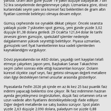
yansıdı. Gram altın güne yüzde 1’e yakın düşüşle başlayarak 7 bin
52 lira seviyelerinde dengelenmeye çalıştı. Uzmanlara göre, döviz
kurlarındaki seyrin yanı sıra küresel faiz beklentileri de gram altın
fiyatları üzerinde belirleyici olmaya devam ediyor.
Gümüş cephesinde ise oynaklık dikkat çekiyor. Önceki seansta
yaklaşık yüzde 7 yükselen spot gümüş, yeni günde yüzde 3,02
düşüşle 81,38 dolara geriledi. 29 Ocak’ta 121,64 dolar ile tarihi
zirvesini gören gümüşte, spekülatif işlemler nedeniyle
dalgalanmanın yüksek seyrettiği belirtiliyor. Piyasa uzmanları,
gümüşteki sert fiyat hareketlerinin kısa vadeli işlemlerden
kaynaklandığını vurguluyor.
Döviz piyasalarında ise ABD doları, yaşadığı sert kayıpları telafi
etmeye çalışırken; Japon yeni, Başbakan Sanae Takaichi’nin
seçim zaferi sonrası elde ettiği kazanımları koruyor. Doların
küresel ölçekte zayıf seyri, faiz getirisi olmayan değerli metallere
olan ilgiyi destekleyen temel unsurlar arasında gösteriliyor.
Piyasalarda Fed’in 2026 yılı içinde en az iki kez 25 baz puanlık faiz
indirimi yapacağı beklentisi öne çıkıyor. İlk faiz indiriminin haziran
ayında gerçekleşmesi öngörülürken, düşük faiz ortamının orta ve
uzun vadede altın fiyatlarını destekleyebileceği ifade ediliyor.
Diğer değerli metallerde ise satış baskısı sürüyor. Spot platin
yüzde 2,63 düşüşle 2.090 dolara, paladyum ise yüzde 0,88