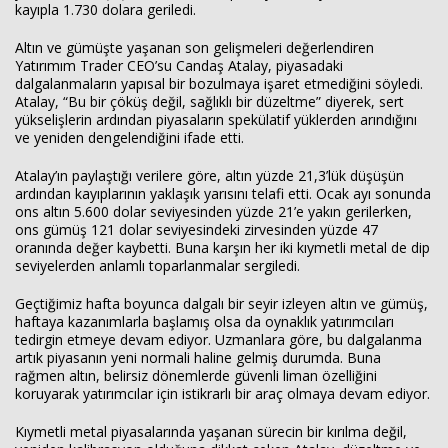
kayıpla 1.730 dolara geriledi.
Altın ve gümüşte yaşanan son gelişmeleri değerlendiren
Yatırımım Trader CEO’su Candaş Atalay, piyasadaki
dalgalanmaların yapısal bir bozulmaya işaret etmediğini söyledi.
Atalay, “Bu bir çöküş değil, sağlıklı bir düzeltme” diyerek, sert
yükselişlerin ardından piyasaların spekülatif yüklerden arındığını
ve yeniden dengelendiğini ifade etti.
Atalay’ın paylaştığı verilere göre, altın yüzde 21,3’lük düşüşün
ardından kayıplarının yaklaşık yarısını telafi etti. Ocak ayı sonunda
ons altın 5.600 dolar seviyesinden yüzde 21’e yakın gerilerken,
ons gümüş 121 dolar seviyesindeki zirvesinden yüzde 47
oranında değer kaybetti. Buna karşın her iki kıymetli metal de dip
seviyelerden anlamlı toparlanmalar sergiledi.
Geçtiğimiz hafta boyunca dalgalı bir seyir izleyen altın ve gümüş,
haftaya kazanımlarla başlamış olsa da oynaklık yatırımcıları
tedirgin etmeye devam ediyor. Uzmanlara göre, bu dalgalanma
artık piyasanın yeni normali haline gelmiş durumda. Buna
rağmen altın, belirsiz dönemlerde güvenli liman özelliğini
koruyarak yatırımcılar için istikrarlı bir araç olmaya devam ediyor.
Kıymetli metal piyasalarında yaşanan sürecin bir kırılma değil,