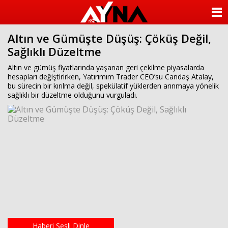
almanya
chat
ANASAYFA
sohbet
cinsel
Altın ve Gümüşte Düşüş: Çöküş Değil,
KATEGORİLER
sohbet
Sağlıklı Düzeltme
sohbet
mobil
YAZARLAR
Altın ve gümüş fiyatlarında yaşanan geri çekilme piyasalarda
sohbet
hesapları değiştirirken, Yatırımım Trader CEO’su Candaş Atalay,
islami
bu sürecin bir kırılma değil, spekülatif yüklerden arınmaya yönelik
sohbetler
ANKETLER
sağlıklı bir düzeltme olduğunu vurguladı.
FOTO GALERİ
VİDEO GALERİ
KÜNYE
İLETİŞİM
Haberi Sesli Dinle