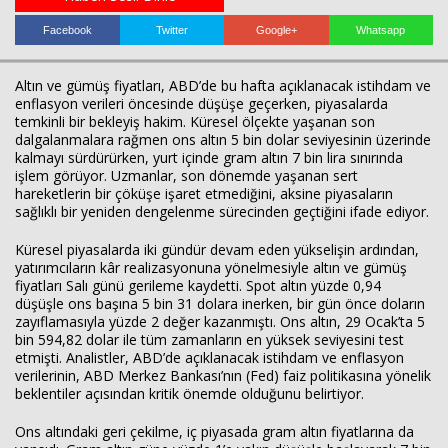
Facebook
Twitter
Google+
Whatsapp
Haberin Doğru Adresi.
Altın ve gümüş fiyatları, ABD’de bu hafta açıklanacak istihdam ve
enflasyon verileri öncesinde düşüşe geçerken, piyasalarda
temkinli bir bekleyiş hakim. Küresel ölçekte yaşanan son
dalgalanmalara rağmen ons altın 5 bin dolar seviyesinin üzerinde
kalmayı sürdürürken, yurt içinde gram altın 7 bin lira sınırında
işlem görüyor. Uzmanlar, son dönemde yaşanan sert
hareketlerin bir çöküşe işaret etmediğini, aksine piyasaların
sağlıklı bir yeniden dengelenme sürecinden geçtiğini ifade ediyor.
Küresel piyasalarda iki gündür devam eden yükselişin ardından,
yatırımcıların kâr realizasyonuna yönelmesiyle altın ve gümüş
fiyatları Salı günü gerileme kaydetti. Spot altın yüzde 0,94
düşüşle ons başına 5 bin 31 dolara inerken, bir gün önce doların
zayıflamasıyla yüzde 2 değer kazanmıştı. Ons altın, 29 Ocak’ta 5
bin 594,82 dolar ile tüm zamanların en yüksek seviyesini test
etmişti. Analistler, ABD’de açıklanacak istihdam ve enflasyon
verilerinin, ABD Merkez Bankası’nın (Fed) faiz politikasına yönelik
beklentiler açısından kritik önemde olduğunu belirtiyor.
Ons altındaki geri çekilme, iç piyasada gram altın fiyatlarına da