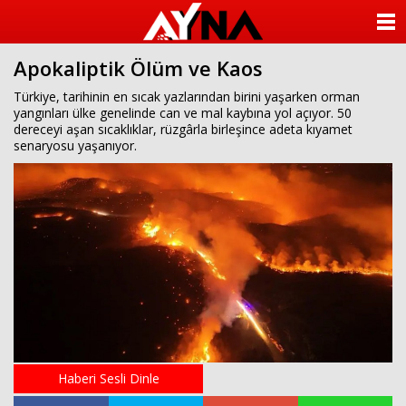
almanya
chat
ANASAYFA
sohbet
cinsel
Apokaliptik Ölüm ve Kaos
KATEGORİLER
sohbet
sohbet
Türkiye, tarihinin en sıcak yazlarından birini yaşarken orman
mobil
yangınları ülke genelinde can ve mal kaybına yol açıyor. 50
YAZARLAR
sohbet
dereceyi aşan sıcaklıklar, rüzgârla birleşince adeta kıyamet
islami
senaryosu yaşanıyor.
sohbetler
ANKETLER
FOTO GALERİ
VİDEO GALERİ
KÜNYE
İLETİŞİM
Haberi Sesli Dinle