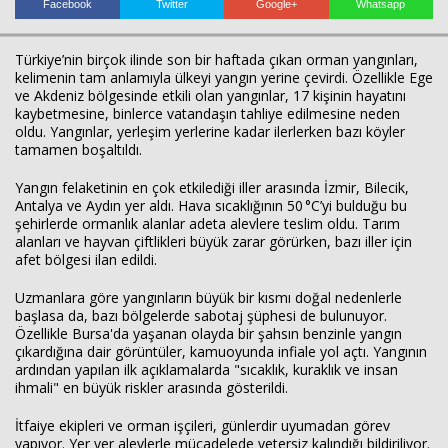
Facebook
Twitter
Google+
Whatsapp
Türkiye’nin birçok ilinde son bir haftada çıkan orman yangınları,
Haberin Doğru Adresi.
kelimenin tam anlamıyla ülkeyi yangın yerine çevirdi. Özellikle Ege
ve Akdeniz bölgesinde etkili olan yangınlar, 17 kişinin hayatını
kaybetmesine, binlerce vatandaşın tahliye edilmesine neden
oldu. Yangınlar, yerleşim yerlerine kadar ilerlerken bazı köyler
tamamen boşaltıldı.
Yangın felaketinin en çok etkilediği iller arasında İzmir, Bilecik,
Antalya ve Aydın yer aldı. Hava sıcaklığının 50 °C’yi bulduğu bu
şehirlerde ormanlık alanlar adeta alevlere teslim oldu. Tarım
alanları ve hayvan çiftlikleri büyük zarar görürken, bazı iller için
afet bölgesi ilan edildi.
Uzmanlara göre yangınların büyük bir kısmı doğal nedenlerle
başlasa da, bazı bölgelerde sabotaj şüphesi de bulunuyor.
Özellikle Bursa'da yaşanan olayda bir şahsın benzinle yangın
çıkardığına dair görüntüler, kamuoyunda infiale yol açtı. Yangının
ardından yapılan ilk açıklamalarda "sıcaklık, kuraklık ve insan
ihmali" en büyük riskler arasında gösterildi.
İtfaiye ekipleri ve orman işçileri, günlerdir uyumadan görev
yapıyor. Yer yer alevlerle mücadelede yetersiz kalındığı bildiriliyor.