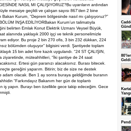
SİNDE NASIL MI ÇALIŞIYORUZ?Bu uyarıların ardından
lüyle mesaiye geçildi ve çalışan sayısı 867’den 2 bine
şan Bakan Kurum, “Deprem bölgesinde nasıl mı çalışıyoruz?”
IZ BÖLÜM İNŞA EDİLİYORBakan Kurum’un talimatıyla
Cadde
Günd
ğini belirten Emlak Konut Elektrik Uzmanı Veysel Büyük,
t alanında yaklaşık 2000 işçi ve teknik personelimizle
vam ediyor. Bu proje 2 bin 270 ofis, 3 bin 232 dükkan, 224
ız bölümden oluşuyor” bilgisini verdi. Şantiyede toplam
klaşık 15 bin adet fore kazık uygulandı. “24 ST ÇALIŞIN,
80’le
yaretinde, müteahhitleri, “İki şantiye de 24 saat
Geldi
acaksınız. Ertesi gün paranızı alacaksınız. Burası bitecek.
çte gereğini yaparım. Bitirin; biz de size ne destek
ede adam olacak. Ben 1 ay sonra buraya geldiğimde buranın
teahhidin “Farkındayız Bakanım her gün de toplantı
ın iş yapın. Burayı ben özellikle gece takip edeceğim. Gece
Karta
mişti.
Yangı
Pendi