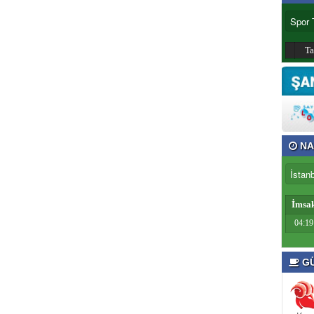
T
NA
İmsa
04:19
GÜ