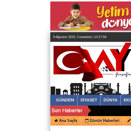
almanya
chat
sohbet
cinsel
sohbet
sohbet
mobil
sohbet
8 Ağustos 2026, Cumartesi | 14:17:59
islami
sohbetler
GÜNDEM
SİYASET
DÜNYA
EK
Ana Sayfa
Günün Haberleri