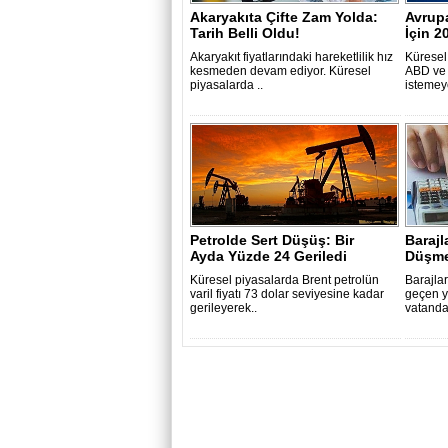
Akaryakıta Çifte Zam Yolda:
Avrupa
Tarih Belli Oldu!
İçin 2
Akaryakıt fiyatlarındaki hareketlilik hız
Küresel 
kesmeden devam ediyor. Küresel
ABD ve 
piyasalarda ..
istemey
Petrolde Sert Düşüş: Bir
Barajl
Ayda Yüzde 24 Geriledi
Düşme
Küresel piyasalarda Brent petrolün
Barajlar
varil fiyatı 73 dolar seviyesine kadar
geçen y
gerileyerek..
vatandaş