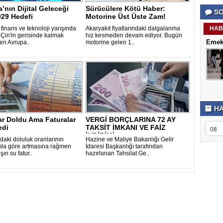
porno
Genel
’nın Dijital Geleceği
Sürücülere Kötü Haber:
SO
izle
Hesap
029 Hedefi
Motorine Üst Üste Zam!
antalya
Türkiye
escort
şehir
finans ve teknoloji yarışında
Akaryakıt fiyatlarındaki dalgalanma
HAB
Çin'in gerisinde kalmak
hız kesmeden devam ediyor. Bugün
antalya
rehberi
Emekl
en Avrupa..
motorine gelen 1..
escort
Takviye
antalya
karşılaşt
escort
bursa
escort
bursa
escort
alanya
escort
HA
ar Doldu Ama Faturalar
VERGİ BORÇLARINA 72 AY
di
TAKSİT İMKANI VE FAİZ
İNDİRİMİ..
daki doluluk oranlarının
Hazine ve Maliye Bakanlığı Gelir
ıla göre artmasına rağmen
İdaresi Başkanlığı tarafından
ın su fatur..
hazırlanan Tahsilat Ge..