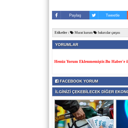
Paylaş
Tweetle
Etiketler :
Murat kurum
bakırcılar çarşısı
YORUMLAR
Henüz Yorum Eklenmemiştir.Bu Haber'e il
FACEBOOK YORUM
İLGİNİZİ ÇEKEBİLECEK DİĞER EKONO