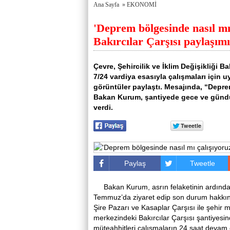
porno
Genel
Ana Sayfa
»
EKONOMİ
izle
Hesap
antalya
Türkiye
'Deprem bölgesinde nasıl m
escort
şehir
antalya
rehberi
Bakırcılar Çarşısı paylaşımı
escort
Takviye
antalya
karşılaştırmaları
escort
bursa
Çevre, Şehircilik ve İklim Değişikliği 
escort
7/24 vardiya esasıyla çalışmaları için u
bursa
görüntüler paylaştı. Mesajında, “Depre
escort
alanya
Bakan Kurum, şantiyede gece ve gündü
escort
verdi.
Paylaş
Tweetle
Bakan Kurum, asrın felaketinin ardında
Temmuz’da ziyaret edip son durum hakkında
Şire Pazarı ve Kasaplar Çarşısı ile şehi
merkezindeki Bakırcılar Çarşısı şantiyesin
müteahhitleri çalışmaların 24 saat devam