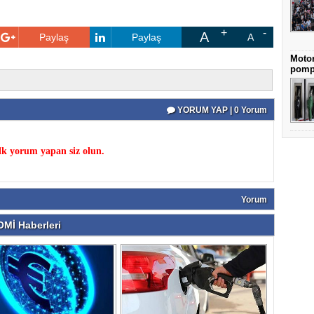
A
Paylaş
Paylaş
A
Motor
pomp
YORUM YAP | 0 Yorum
k yorum yapan siz olun.
Yorum
Mİ Haberleri