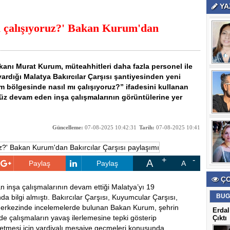
YA
ı çalışıyoruz?' Bakan Kurum'dan
Bakanı Murat Kurum, müteahhitleri daha fazla personel ile
yardığı Malatya Bakırcılar Çarşısı şantiyesinden yeni
m bölgesinde nasıl mı çalışıyoruz?” ifadesini kullanan
z devam eden inşa çalışmalarının görüntülerine yer
Güncelleme:
07-08-2025 10:42:31
Tarih:
07-08-2025 10:41
A
Paylaş
Paylaş
A
ÇO
n inşa çalışmalarının devam ettiği Malatya’yı 19
BUG
 bilgi almıştı. Bakırcılar Çarşısı, Kuyumcular Çarşısı,
r merkezinde incelemelerde bulunan Bakan Kurum, şehrin
Erdal
de çalışmaların yavaş ilerlemesine tepki gösterip
Çıktı
 etmesi için vardiyalı mesaiye geçmeleri konusunda