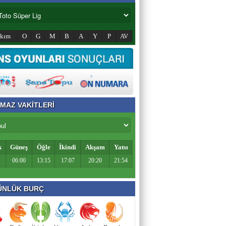
akım
O
G
M
B
A
Y
P
AV
MAZ VAKİTLERİ
k
Güneş
Öğle
İkindi
Akşam
Yatsı
06:00
13:15
17:07
20:20
21:54
NLÜK BURÇ