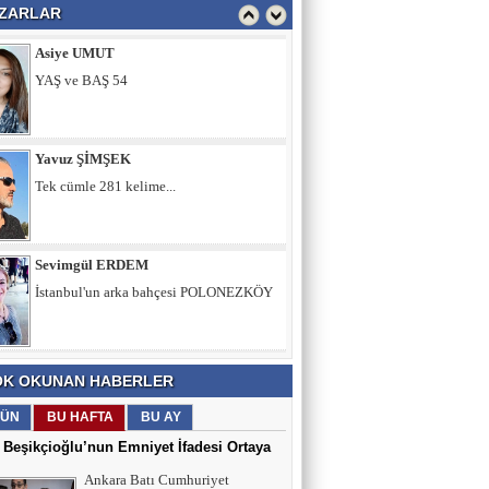
ZARLAR
Yavuz ŞİMŞEK
Tek cümle 281 kelime...
Sevimgül ERDEM
İstanbul'un arka bahçesi POLONEZKÖY
Ömer ERDEM
Memura Çifte İkramiye, Emekliye Sabır
Tavsiyesi mi?
K OKUNAN HABERLER
Fatih Şimşek
Z Kuşağını Anlamak
ÜN
BU HAFTA
BU AY
 Beşikçioğlu’nun Emniyet İfadesi Ortaya
Ankara Batı Cumhuriyet