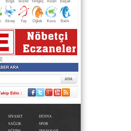
Boğa
İkizler
Yengeç
Aslan
Başak
i
Akrep
Yay
Oğlak
Kova
Balık
BER ARA
Takip Edin :
SİYASET
DÜNYA
SAĞLIK
SPOR