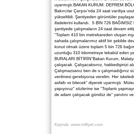
uyarmıştı.BAKAN KURUM: DEPREM BÖLGE
Bakırcılar Çarşısı’nda 24 saat vardiya usu
yükseltildi. Şantiyeden görüntüler payla
ifadelerini kullandı. 5 BİN 726 BAĞIMS
şantiyede çalışmaların 24 saat devam etti
“Toplam 410 bin metrekareden oluşan inşaa
sahada çalışmalarımız aktif bir şekilde de
konut olmak üzere toplam 5 bin 726 bağıms
uzunluğu 310 kilometreye tekabül eden ya
BURALARI BİTİRİN”Bakan Kurum, Malatya zi
çalışacak. Çalışacaksınız, hakkedişinizi al
Çalışmazsanız ben de o çalışmadığınız süre
verilmesi gerekiyorsa verelim. Her iskel
asfaltı vs bitecek” diyerek uyarmıştı. Mü
yapıyoruz” sözlerine ise “Toplantı yapmay
de adam çalışacak gündüz de” yanıtını ver
Kaynak: www.milliyet.com