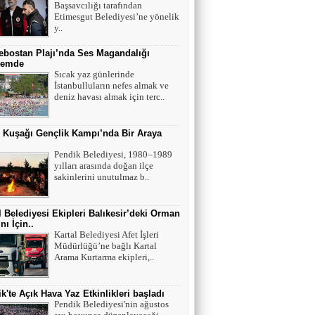
Adnan Can ATAMAN
Başsavcılığı tarafından
Etimesgut Belediyesi’ne yönelik
Mutant virüsler tam aşılanmış kişileri tehdit
y..
eder mi?
bostan Plajı’nda Ses Magandalığı
emde
Asiye UMUT
Sıcak yaz günlerinde
İstanbulluların nefes almak ve
YAŞ ve BAŞ 54
deniz havası almak için terc..
r Kuşağı Gençlik Kampı’nda Bir Araya
Yavuz ŞİMŞEK
Tek cümle 281 kelime...
Pendik Belediyesi, 1980–1989
yılları arasında doğan ilçe
sakinlerini unutulmaz b..
l Belediyesi Ekipleri Balıkesir’deki Orman
nı İçin..
Kartal Belediyesi Afet İşleri
Müdürlüğü’ne bağlı Kartal
Arama Kurtarma ekipleri,..
k'te Açık Hava Yaz Etkinlikleri başladı
Pendik Belediyesi'nin ağustos