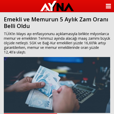
almanya
chat
ANASAYFA
sohbet
cinsel
Emekli ve Memurun 5 Aylık Zam Oranı
KATEGORİLER
sohbet
Belli Oldu
sohbet
mobil
YAZARLAR
TÜİK’in Mayıs ayı enflasyonunu açıklamasıyla birlikte milyonlarca
sohbet
memur ve emeklinin Temmuz ayında alacağı maaş zammı büyük
islami
ölçüde netleşti. SGK ve Bağ-Kur emeklileri yüzde 16,60’lık artışı
sohbetler
ANKETLER
garantilerken, memur ve memur emeklilerinde oran yüzde
12,40’a ulaştı.
FOTO GALERİ
VİDEO GALERİ
KÜNYE
İLETİŞİM