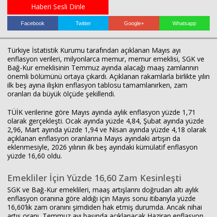
Haberi Sesli Dinle
Facebook
Twitter
Google+
Whatsapp
Haberin Doğru Adresi.
Türkiye İstatistik Kurumu
tarafından açıklanan Mayıs ayı
enflasyon verileri, milyonlarca memur, memur emeklisi, SGK ve
Bağ-Kur emeklisinin Temmuz ayında alacağı maaş zamlarının
önemli bölümünü ortaya çıkardı. Açıklanan rakamlarla birlikte yılın
ilk beş ayına ilişkin enflasyon tablosu tamamlanırken, zam
oranları da büyük ölçüde şekillendi.
TÜİK verilerine göre Mayıs ayında aylık enflasyon yüzde 1,71
olarak gerçekleşti. Ocak ayında yüzde 4,84, Şubat ayında yüzde
2,96, Mart ayında yüzde 1,94 ve Nisan ayında yüzde 4,18 olarak
açıklanan enflasyon oranlarına Mayıs ayındaki artışın da
eklenmesiyle, 2026 yılının ilk beş ayındaki kümülatif enflasyon
yüzde 16,60 oldu.
Emekliler İçin Yüzde 16,60 Zam Kesinleşti
SGK ve Bağ-Kur emeklileri, maaş artışlarını doğrudan altı aylık
enflasyon oranına göre aldığı için Mayıs sonu itibarıyla yüzde
16,60’lık zam oranını şimdiden hak etmiş durumda. Ancak nihai
artış oranı, Temmuz ayı başında açıklanacak Haziran enflasyon