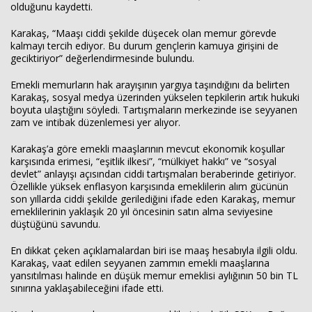
olduğunu kaydetti.
Karakaş, “Maaşı ciddi şekilde düşecek olan memur görevde
kalmayı tercih ediyor. Bu durum gençlerin kamuya girişini de
geciktiriyor” değerlendirmesinde bulundu.
Emekli memurların hak arayışının yargıya taşındığını da belirten
Karakaş, sosyal medya üzerinden yükselen tepkilerin artık hukuki
boyuta ulaştığını söyledi. Tartışmaların merkezinde ise seyyanen
zam ve intibak düzenlemesi yer alıyor.
Karakaş’a göre emekli maaşlarının mevcut ekonomik koşullar
karşısında erimesi, “eşitlik ilkesi”, “mülkiyet hakkı” ve “sosyal
devlet” anlayışı açısından ciddi tartışmaları beraberinde getiriyor.
Özellikle yüksek enflasyon karşısında emeklilerin alım gücünün
son yıllarda ciddi şekilde gerilediğini ifade eden Karakaş, memur
emeklilerinin yaklaşık 20 yıl öncesinin satın alma seviyesine
düştüğünü savundu.
En dikkat çeken açıklamalardan biri ise maaş hesabıyla ilgili oldu.
Karakaş, vaat edilen seyyanen zammın emekli maaşlarına
yansıtılması halinde en düşük memur emeklisi aylığının 50 bin TL
sınırına yaklaşabileceğini ifade etti.