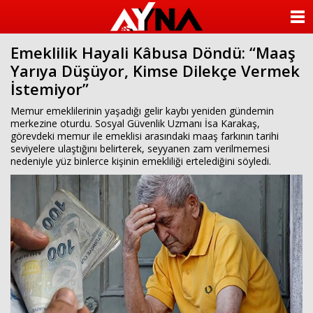
almanya
chat
ANASAYFA
sohbet
cinsel
Emeklilik Hayali Kâbusa Döndü: “Maaş
KATEGORİLER
sohbet
Yarıya Düşüyor, Kimse Dilekçe Vermek
sohbet
mobil
İstemiyor”
YAZARLAR
sohbet
islami
Memur emeklilerinin yaşadığı gelir kaybı yeniden gündemin
sohbetler
ANKETLER
merkezine oturdu. Sosyal Güvenlik Uzmanı İsa Karakaş,
görevdeki memur ile emeklisi arasındaki maaş farkının tarihi
seviyelere ulaştığını belirterek, seyyanen zam verilmemesi
FOTO GALERİ
nedeniyle yüz binlerce kişinin emekliliği ertelediğini söyledi.
VİDEO GALERİ
KÜNYE
İLETİŞİM