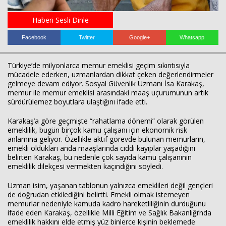
Haberi Sesli Dinle
Haberin Doğru Adresi.
Facebook
Twitter
Google+
Whatsapp
Türkiye’de milyonlarca memur emeklisi geçim sıkıntısıyla
mücadele ederken, uzmanlardan dikkat çeken değerlendirmeler
gelmeye devam ediyor. Sosyal Güvenlik Uzmanı
İsa Karakaş
,
memur ile memur emeklisi arasındaki maaş uçurumunun artık
sürdürülemez boyutlara ulaştığını ifade etti.
Karakaş’a göre geçmişte “rahatlama dönemi” olarak görülen
emeklilik, bugün birçok kamu çalışanı için ekonomik risk
anlamına geliyor. Özellikle aktif görevde bulunan memurların,
emekli oldukları anda maaşlarında ciddi kayıplar yaşadığını
belirten Karakaş, bu nedenle çok sayıda kamu çalışanının
emeklilik dilekçesi vermekten kaçındığını söyledi.
Uzman isim, yaşanan tablonun yalnızca emeklileri değil gençleri
de doğrudan etkilediğini belirtti. Emekli olmak istemeyen
memurlar nedeniyle kamuda kadro hareketliliğinin durduğunu
ifade eden Karakaş, özellikle Milli Eğitim ve Sağlık Bakanlığı’nda
emeklilik hakkını elde etmiş yüz binlerce kişinin beklemede