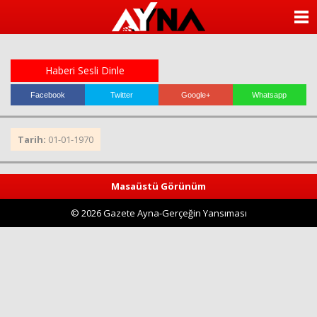
almanya
chat
ANASAYFA
sohbet
cinsel
KATEGORİLER
sohbet
sohbet
Haberi Sesli Dinle
mobil
YAZARLAR
sohbet
Facebook
Twitter
Google+
Whatsapp
islami
sohbetler
ANKETLER
Tarih:
01-01-1970
FOTO GALERİ
Masaüstü Görünüm
VİDEO GALERİ
© 2026 Gazete Ayna-Gerçeğin Yansıması
KÜNYE
İLETİŞİM