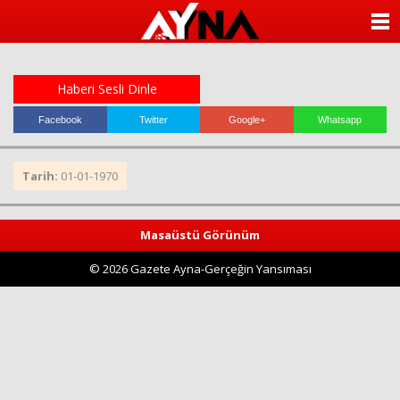
almanya
chat
ANASAYFA
sohbet
cinsel
KATEGORİLER
sohbet
sohbet
Haberi Sesli Dinle
mobil
YAZARLAR
sohbet
Facebook
Twitter
Google+
Whatsapp
islami
sohbetler
ANKETLER
Tarih:
01-01-1970
FOTO GALERİ
Masaüstü Görünüm
VİDEO GALERİ
© 2026 Gazete Ayna-Gerçeğin Yansıması
KÜNYE
İLETİŞİM