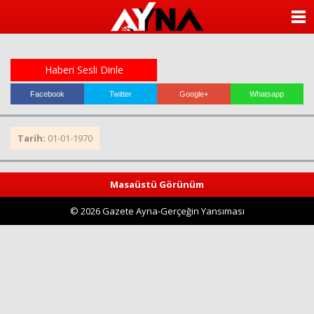
almanya
chat
ANASAYFA
sohbet
cinsel
KATEGORİLER
sohbet
sohbet
Haberi Sesli Dinle
mobil
YAZARLAR
sohbet
Facebook
Twitter
Google+
Whatsapp
islami
sohbetler
ANKETLER
Tarih:
01-01-1970
FOTO GALERİ
Masaüstü Görünüm
VİDEO GALERİ
© 2026 Gazete Ayna-Gerçeğin Yansıması
KÜNYE
İLETİŞİM