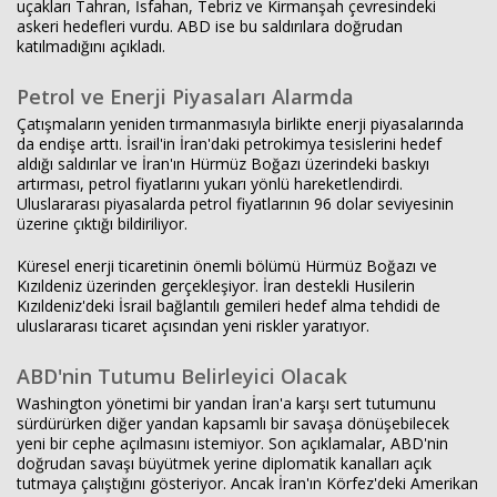
uçakları Tahran, İsfahan, Tebriz ve Kirmanşah çevresindeki
askeri hedefleri vurdu. ABD ise bu saldırılara doğrudan
katılmadığını açıkladı.
Petrol ve Enerji Piyasaları Alarmda
Çatışmaların yeniden tırmanmasıyla birlikte enerji piyasalarında
da endişe arttı. İsrail'in İran'daki petrokimya tesislerini hedef
aldığı saldırılar ve İran'ın Hürmüz Boğazı üzerindeki baskıyı
artırması, petrol fiyatlarını yukarı yönlü hareketlendirdi.
Uluslararası piyasalarda petrol fiyatlarının 96 dolar seviyesinin
üzerine çıktığı bildiriliyor.
Küresel enerji ticaretinin önemli bölümü Hürmüz Boğazı ve
Kızıldeniz üzerinden gerçekleşiyor. İran destekli Husilerin
Kızıldeniz'deki İsrail bağlantılı gemileri hedef alma tehdidi de
uluslararası ticaret açısından yeni riskler yaratıyor.
ABD'nin Tutumu Belirleyici Olacak
Washington yönetimi bir yandan İran'a karşı sert tutumunu
sürdürürken diğer yandan kapsamlı bir savaşa dönüşebilecek
yeni bir cephe açılmasını istemiyor. Son açıklamalar, ABD'nin
doğrudan savaşı büyütmek yerine diplomatik kanalları açık
tutmaya çalıştığını gösteriyor. Ancak İran'ın Körfez'deki Amerikan