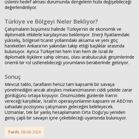
üslerini hedef alması durumunda dengelerin hızla değişebileceği
değerlendiriliyor.
Türkiye ve Bölgeyi Neler Bekliyor?
Çatışmaların büyümesi halinde Türkiye'nin de ekonomik ve
diplomatik etkilerle karşılaşması bekleniyor. Enerji fiyatlarındaki
yükseliş, bölgesel ticaret yollarındaki aksama ve yeni göç
hareketleri Ankara'nın yakından takip ettiği başlıklar arasında
bulunuyor. Ayrıca Türkiye'nin hem İran hem de İsrail ile
diplomatik ilişkilere sahip olması, olası arabuluculuk girişimlerinde
önemli bir rol üstlenebileceği yorumlarını beraberinde getiriyor.
Sonuç
Mevcut tablo, tarafların henüz tam kapsamlı bir savaşa
yönelmediğini ancak ateşkes mekanizmasının ciddi şekilde zarar
gördüğünü ortaya koyuyor. Önümüzdeki günlerde İran'ın
vereceği karşılıklar, İsrail'in operasyonlarının kapsamı ve ABD'nin
sahadaki pozisyonu çatışmanın geleceğini belirleyecek.
Uzmanlar, tek bir yanlış hesaplamanın Orta Doğu'yu yeniden
geniş çaplı bir savaşın içine çekebileceği uyarısında bulunuyor.
Tarih:
08-06-2026