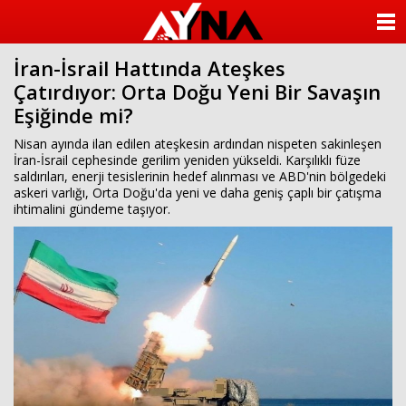
almanya
chat
ANASAYFA
sohbet
cinsel
İran-İsrail Hattında Ateşkes
KATEGORİLER
sohbet
Çatırdıyor: Orta Doğu Yeni Bir Savaşın
sohbet
mobil
Eşiğinde mi?
YAZARLAR
sohbet
islami
Nisan ayında ilan edilen ateşkesin ardından nispeten sakinleşen
sohbetler
ANKETLER
İran-İsrail cephesinde gerilim yeniden yükseldi. Karşılıklı füze
saldırıları, enerji tesislerinin hedef alınması ve ABD'nin bölgedeki
askeri varlığı, Orta Doğu'da yeni ve daha geniş çaplı bir çatışma
FOTO GALERİ
ihtimalini gündeme taşıyor.
VİDEO GALERİ
KÜNYE
İLETİŞİM