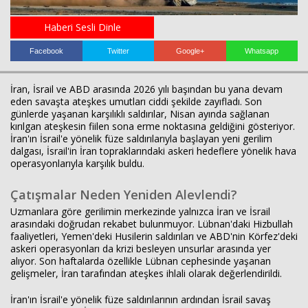
Haberi Sesli Dinle
Haberin Doğru Adresi.
Facebook
Twitter
Google+
Whatsapp
İran, İsrail ve ABD arasında 2026 yılı başından bu yana devam
eden savaşta ateşkes umutları ciddi şekilde zayıfladı. Son
günlerde yaşanan karşılıklı saldırılar, Nisan ayında sağlanan
kırılgan ateşkesin fiilen sona erme noktasına geldiğini gösteriyor.
İran'ın İsrail'e yönelik füze saldırılarıyla başlayan yeni gerilim
dalgası, İsrail'in İran topraklarındaki askeri hedeflere yönelik hava
operasyonlarıyla karşılık buldu.
Çatışmalar Neden Yeniden Alevlendi?
Uzmanlara göre gerilimin merkezinde yalnızca İran ve İsrail
arasındaki doğrudan rekabet bulunmuyor. Lübnan'daki Hizbullah
faaliyetleri, Yemen'deki Husilerin saldırıları ve ABD'nin Körfez'deki
askeri operasyonları da krizi besleyen unsurlar arasında yer
alıyor. Son haftalarda özellikle Lübnan cephesinde yaşanan
gelişmeler, İran tarafından ateşkes ihlali olarak değerlendirildi.
İran'ın İsrail'e yönelik füze saldırılarının ardından İsrail savaş