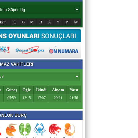
akım
O
G
M
B
A
Y
P
AV
MAZ VAKİTLERİ
k
Güneş
Öğle
İkindi
Akşam
Yatsı
05:59
13:15
17:07
20:21
21:56
NLÜK BURÇ