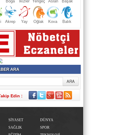
Boğa
İkizler
Yengeç
Aslan
Başak
i
Akrep
Yay
Oğlak
Kova
Balık
BER ARA
Takip Edin :
SİYASET
DÜNYA
SAĞLIK
SPOR