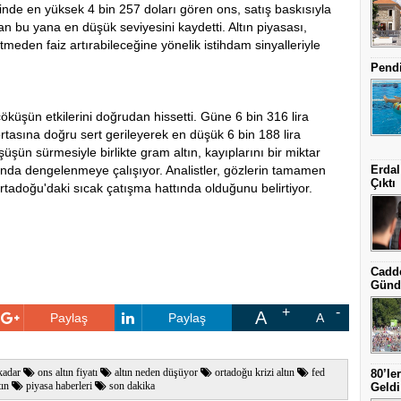
inde en yüksek 4 bin 257 doları gören ons, satış baskısıyla
an bu yana en düşük seviyesini kaydetti. Altın piyasası,
bitmeden faiz artırabileceğine yönelik istihdam sinyalleriyle
Pendi
 çöküşün etkilerini doğrudan hissetti. Güne 6 bin 316 lira
rtasına doğru sert gerileyerek en düşük 6 bin 188 lira
şüşün sürmesiyle birlikte gram altın, kayıplarını bir miktar
ında dengelenmeye çalışıyor. Analistler, gözlerin tamamen
Erdal
Çıktı
adoğu'daki sıcak çatışma hattında olduğunu belirtiyor.
Cadde
Günd
A
Paylaş
Paylaş
A
kadar
ons altın fiyatı
altın neden düşüyor
ortadoğu krizi altın
fed
80’le
tın
piyasa haberleri
son dakika
Geldi