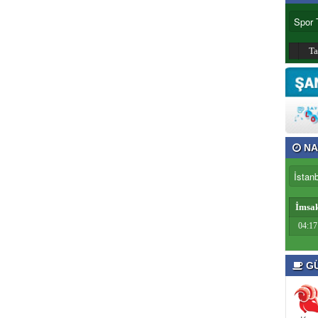
T
NA
İmsa
04:17
GÜ