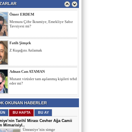
ZARLAR
Memura Çifte İkramiye, Emekliye Sabır
Tavsiyesi mi?
Fatih Şimşek
Z Kuşağını Anlamak
Adnan Can ATAMAN
Mutant virüsler tam aşılanmış kişileri tehdit
eder mi?
Asiye UMUT
YAŞ ve BAŞ 54
K OKUNAN HABERLER
Yavuz ŞİMŞEK
ÜN
BU HAFTA
BU AY
Tek cümle 281 kelime...
iye’nin Tarihî Mirası Cevher Ağa Camii
 Mimarisiyl..
Ümraniye’nin simge