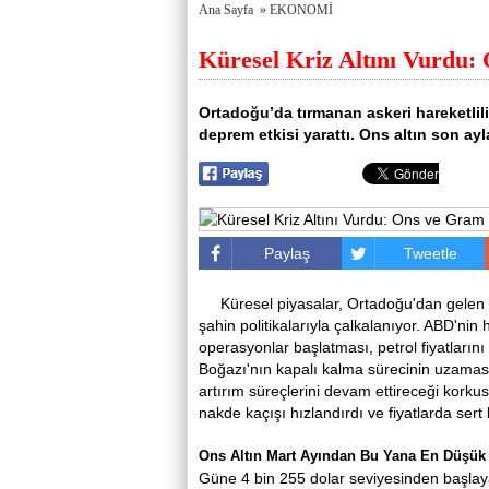
porno
Genel
Ana Sayfa
»
EKONOMİ
izle
Hesap
antalya
Türkiye
Küresel Kriz Altını Vurdu:
escort
şehir
antalya
rehberi
escort
Takviye
antalya
karşılaştırmaları
Ortadoğu’da tırmanan askeri hareketlilik
escort
deprem etkisi yarattı. Ons altın son ay
bursa
escort
bursa
escort
alanya
escort
Paylaş
Tweetle
Küresel piyasalar, Ortadoğu'dan gelen
şahin politikalarıyla çalkalanıyor. ABD'nin
operasyonlar başlatması, petrol fiyatlarını
Boğazı'nın kapalı kalma sürecinin uzaması,
artırım süreçlerini devam ettireceği korkus
nakde kaçışı hızlandırdı ve fiyatlarda sert 
Ons Altın Mart Ayından Bu Yana En Düşük
Güne 4 bin 255 dolar seviyesinden başlayan