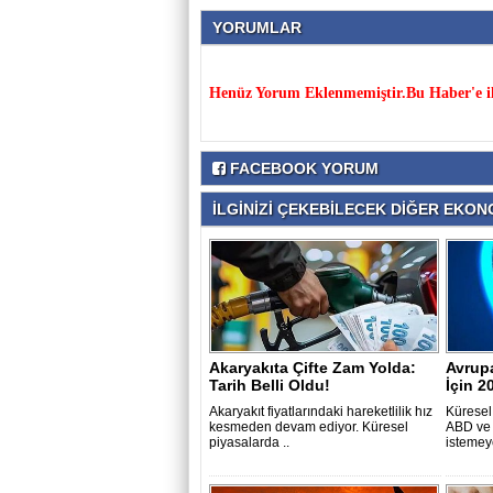
YORUMLAR
Henüz Yorum Eklenmemiştir.Bu Haber'e il
FACEBOOK YORUM
İLGİNİZİ ÇEKEBİLECEK DİĞER EKONO
Akaryakıta Çifte Zam Yolda:
Avrupa
Tarih Belli Oldu!
İçin 2
Akaryakıt fiyatlarındaki hareketlilik hız
Küresel 
kesmeden devam ediyor. Küresel
ABD ve 
piyasalarda ..
istemey