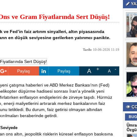
YA
 Ons ve Gram Fiyatlarında Sert Düşüş!
 ve Fed’in faiz artırım sinyalleri, altın piyasasında
ların en düşük seviyesine gerilerken yatırımcı panikte.
Tarih:
10-06-2026 11:19
A
Paylaş
Paylaş
A
 yeni çatışma haberleri ve ABD Merkez Bankası'nın (Fed)
 helikopter düşürme hadisesi sonrası İran'a yönelik yeni
 fırlatırken enflasyon endişelerini de zirveye taşıdı. Hürmüz
 enerji maliyetlerini artırarak merkez bankalarının faiz
ÇO
unu tetikledi. Bu durum, faiz getirisi olmayan altından
kırılmaları beraberinde getirdi.
BUG
Ümran
 Seviyede
Özgün
 ons altın, jeopolitik risklerin küresel enflasyon baskısına