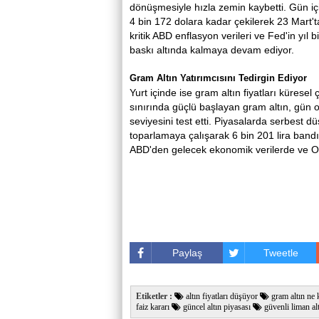
dönüşmesiyle hızla zemin kaybetti. Gün iç
4 bin 172 dolara kadar çekilerek 23 Mart't
kritik ABD enflasyon verileri ve Fed'in yıl 
baskı altında kalmaya devam ediyor.
Gram Altın Yatırımcısını Tedirgin Ediyor
Yurt içinde ise gram altın fiyatları küresel
sınırında güçlü başlayan gram altın, gün o
seviyesini test etti. Piyasalarda serbest dü
toparlamaya çalışarak 6 bin 201 lira band
ABD'den gelecek ekonomik verilerde ve Ort
Paylaş
Tweetle
Etiketler :
altın fiyatları düşüyor
gram altın ne 
faiz kararı
güncel altın piyasası
güvenli liman al