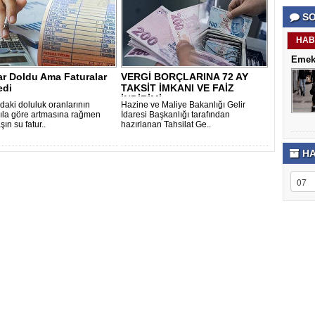
porno
Genel
SO
izle
Hesap
antalya
Türkiye
escort
şehir
HAB
antalya
rehberi
Emekl
escort
Takviye
antalya
karşılaşt
ar Doldu Ama Faturalar
VERGİ BORÇLARINA 72 AY
escort
di
TAKSİT İMKANI VE FAİZ
bursa
İNDİRİMİ..
escort
daki doluluk oranlarının
Hazine ve Maliye Bakanlığı Gelir
bursa
ıla göre artmasına rağmen
İdaresi Başkanlığı tarafından
escort
ın su fatur..
hazırlanan Tahsilat Ge..
alanya
escort
HA