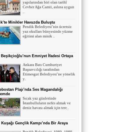
yapılarından biri olan tarihî
Cevher Ağa Camii, aslına uygun
..
k’te Minikler Havuzda Buluştu
Pendik Belediyesi’nin ücretsiz
yaz okulları bünyesinde yüzme
eğitimi alan minik ..
 Beşikçioğlu’nun Emniyet İfadesi Ortaya
Ankara Batı Cumhuriyet
Başsavcılığı tarafından
Etimesgut Belediyesi’ne yönelik
y..
bostan Plajı’nda Ses Magandalığı
emde
Sıcak yaz günlerinde
İstanbulluların nefes almak ve
deniz havası almak için terc..
r Kuşağı Gençlik Kampı’nda Bir Araya
Pendik Belediyesi, 1980–1989