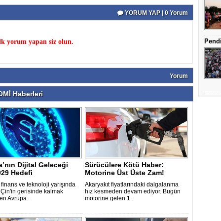
YORUM YAP | 0 Yorum
Pendi
k yorum yapan siz olun.
Yorum
Mİ Haberleri
’nın Dijital Geleceği
Sürücülere Kötü Haber:
029 Hedefi
Motorine Üst Üste Zam!
finans ve teknoloji yarışında
Akaryakıt fiyatlarındaki dalgalanma
Çin'in gerisinde kalmak
hız kesmeden devam ediyor. Bugün
en Avrupa..
motorine gelen 1..