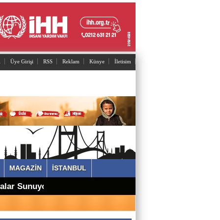
Adnan Can ATAMAN
Mutant virüsler tam aşılanmış kişileri tehdit
eder mi?
l
Üye Girişi
RSS
Reklam
Künye
İletisim
Asiye UMUT
YAŞ ve BAŞ 54
Yavuz ŞİMŞEK
Tek cümle 281 kelime...
Sevimgül ERDEM
MAGAZİN
İSTANBUL
İstanbul'un arka bahçesi POLONEZKÖY
alar Sunuyor
Ömer ERDEM