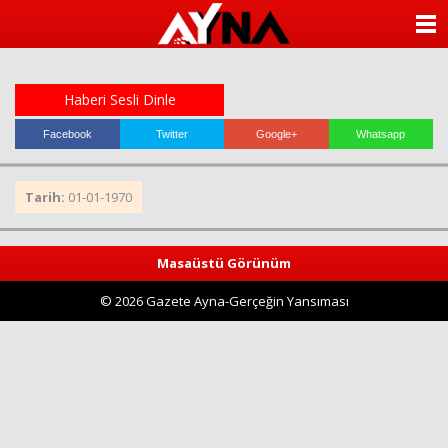
almanya
chat
ANASAYFA
sohbet
cinsel
KATEGORİLER
sohbet
sohbet
Haberi Sesli Dinle
mobil
YAZARLAR
sohbet
Facebook
Twitter
Google+
Whatsapp
islami
sohbetler
ANKETLER
Tarih:
01-01-1970
FOTO GALERİ
Masaüstü Görünüm
VİDEO GALERİ
© 2026 Gazete Ayna-Gerçeğin Yansıması
KÜNYE
İLETİŞİM