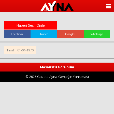
almanya
chat
ANASAYFA
sohbet
cinsel
KATEGORİLER
sohbet
sohbet
Haberi Sesli Dinle
mobil
YAZARLAR
sohbet
Facebook
Twitter
Google+
Whatsapp
islami
sohbetler
ANKETLER
Tarih:
01-01-1970
FOTO GALERİ
Masaüstü Görünüm
VİDEO GALERİ
© 2026 Gazete Ayna-Gerçeğin Yansıması
KÜNYE
İLETİŞİM