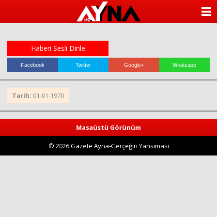
almanya
chat
ANASAYFA
sohbet
cinsel
KATEGORİLER
sohbet
sohbet
Haberi Sesli Dinle
mobil
YAZARLAR
sohbet
Facebook
Twitter
Google+
Whatsapp
islami
sohbetler
ANKETLER
Tarih:
01-01-1970
FOTO GALERİ
Masaüstü Görünüm
VİDEO GALERİ
© 2026 Gazete Ayna-Gerçeğin Yansıması
KÜNYE
İLETİŞİM