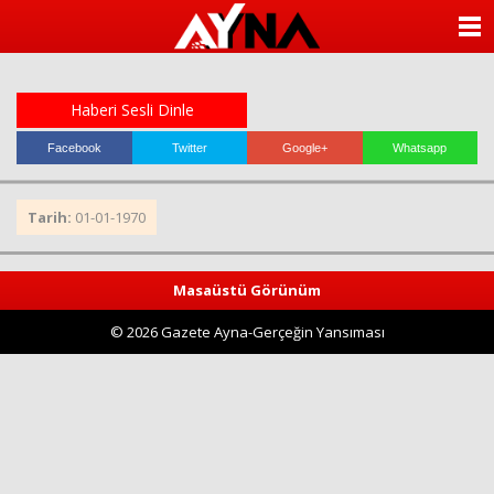
almanya
chat
ANASAYFA
sohbet
cinsel
KATEGORİLER
sohbet
sohbet
Haberi Sesli Dinle
mobil
YAZARLAR
sohbet
Facebook
Twitter
Google+
Whatsapp
islami
sohbetler
ANKETLER
Tarih:
01-01-1970
FOTO GALERİ
Masaüstü Görünüm
VİDEO GALERİ
© 2026 Gazete Ayna-Gerçeğin Yansıması
KÜNYE
İLETİŞİM