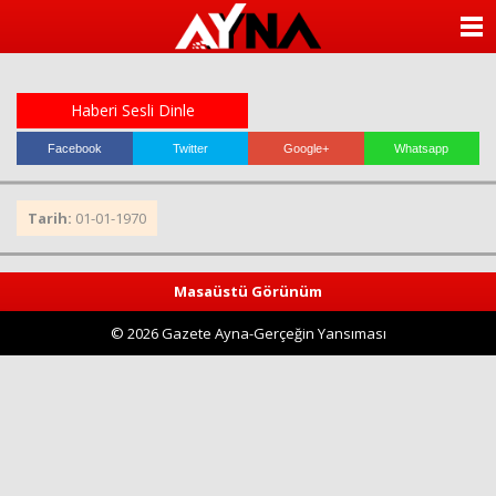
almanya
chat
ANASAYFA
sohbet
cinsel
KATEGORİLER
sohbet
sohbet
Haberi Sesli Dinle
mobil
YAZARLAR
sohbet
Facebook
Twitter
Google+
Whatsapp
islami
sohbetler
ANKETLER
Tarih:
01-01-1970
FOTO GALERİ
Masaüstü Görünüm
VİDEO GALERİ
© 2026 Gazete Ayna-Gerçeğin Yansıması
KÜNYE
İLETİŞİM