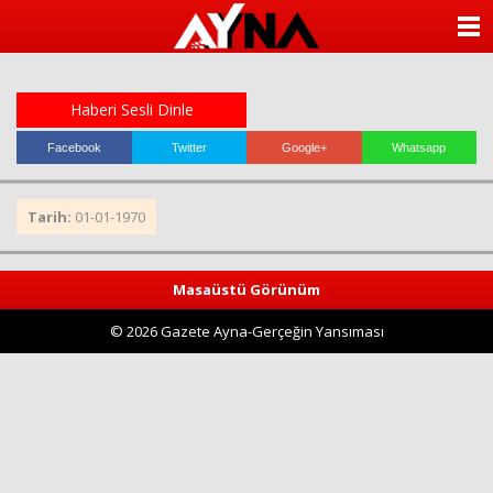
almanya
chat
ANASAYFA
sohbet
cinsel
KATEGORİLER
sohbet
sohbet
Haberi Sesli Dinle
mobil
YAZARLAR
sohbet
Facebook
Twitter
Google+
Whatsapp
islami
sohbetler
ANKETLER
Tarih:
01-01-1970
FOTO GALERİ
Masaüstü Görünüm
VİDEO GALERİ
© 2026 Gazete Ayna-Gerçeğin Yansıması
KÜNYE
İLETİŞİM