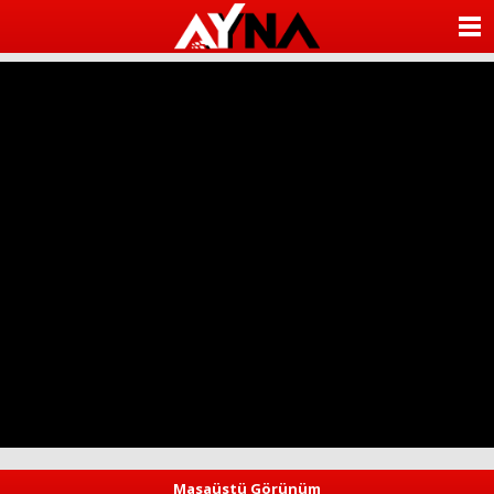
almanya
chat
ANASAYFA
sohbet
cinsel
KATEGORİLER
sohbet
sohbet
mobil
YAZARLAR
sohbet
islami
sohbetler
ANKETLER
FOTO GALERİ
VİDEO GALERİ
KÜNYE
İLETİŞİM
Masaüstü Görünüm