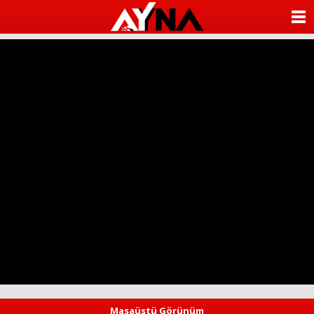
almanya
chat
ANASAYFA
sohbet
cinsel
KATEGORİLER
sohbet
sohbet
mobil
YAZARLAR
sohbet
islami
sohbetler
ANKETLER
FOTO GALERİ
VİDEO GALERİ
KÜNYE
İLETİŞİM
Masaüstü Görünüm