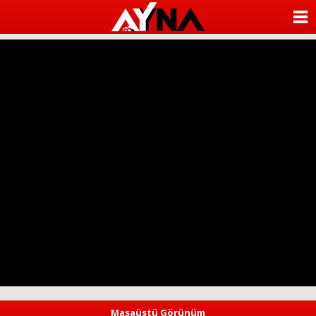
almanya
chat
ANASAYFA
sohbet
cinsel
KATEGORİLER
sohbet
sohbet
mobil
YAZARLAR
sohbet
islami
sohbetler
ANKETLER
FOTO GALERİ
VİDEO GALERİ
KÜNYE
İLETİŞİM
Masaüstü Görünüm