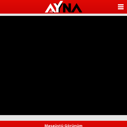
almanya
chat
ANASAYFA
sohbet
cinsel
KATEGORİLER
sohbet
sohbet
mobil
YAZARLAR
sohbet
islami
sohbetler
ANKETLER
FOTO GALERİ
VİDEO GALERİ
KÜNYE
İLETİŞİM
Masaüstü Görünüm