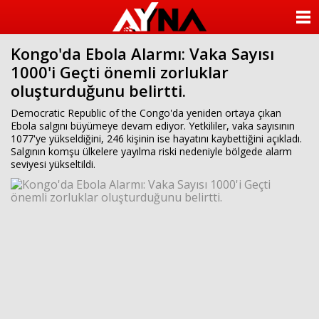
almanya
chat
ANASAYFA
sohbet
cinsel
Kongo'da Ebola Alarmı: Vaka Sayısı
KATEGORİLER
sohbet
1000'i Geçti önemli zorluklar
sohbet
mobil
oluşturduğunu belirtti.
YAZARLAR
sohbet
islami
Democratic Republic of the Congo'da yeniden ortaya çıkan
sohbetler
ANKETLER
Ebola salgını büyümeye devam ediyor. Yetkililer, vaka sayısının
1077'ye yükseldiğini, 246 kişinin ise hayatını kaybettiğini açıkladı.
Salgının komşu ülkelere yayılma riski nedeniyle bölgede alarm
FOTO GALERİ
seviyesi yükseltildi.
VİDEO GALERİ
KÜNYE
İLETİŞİM