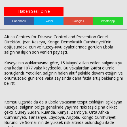
Haberi Sesli Dinle
Haberin Doğru Adresi.
Facebook
Twitter
Google+
Whatsapp
Africa Centres for Disease Control and Prevention
Genel
Direktörü
Jean Kaseya
, Kongo Demokratik Cumhuriyeti'nin
doğusundaki Ituri ve Kuzey-Kivu eyaletlerinde görülen Ebola
salgınına ilişkin son verileri paylaştı.
Kaseya'nın açıklamasına göre, 15 Mayıs'ta ilan edilen salgında şu
ana kadar 1077 vaka kaydedildi. Bu vakalardan 246'sı ölümle
sonuçlandı. Yetkililer, salgının halen aktif şekilde devam ettiğini ve
önümüzdeki günlerde vaka sayısında daha fazla artış beklendiğini
belirtti.
Komşu
Uganda
'da da 8 Ebola vakasının tespit edildiğini açıklayan
Kaseya, salgının bölge genelinde yayılma riski taşıdığına dikkat
çekti. Güney Sudan, Ruanda, Kenya, Zambiya, Orta Afrika
Cumhuriyeti, Tanzanya, Etiyopya, Angola, Kongo Cumhuriyeti,
Burundi ve Somali'nin de yüksek risk altında bulunduğu ifade