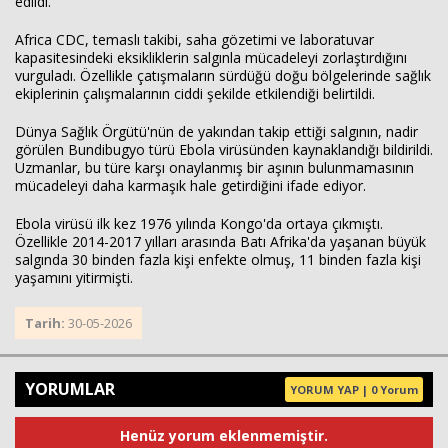
edildi.
Africa CDC, temaslı takibi, saha gözetimi ve laboratuvar
kapasitesindeki eksikliklerin salgınla mücadeleyi zorlaştırdığını
vurguladı. Özellikle çatışmaların sürdüğü doğu bölgelerinde sağlık
ekiplerinin çalışmalarının ciddi şekilde etkilendiği belirtildi.
Dünya Sağlık Örgütü'nün de yakından takip ettiği salgının, nadir
görülen Bundibugyo türü Ebola virüsünden kaynaklandığı bildirildi.
Uzmanlar, bu türe karşı onaylanmış bir aşının bulunmamasının
mücadeleyi daha karmaşık hale getirdiğini ifade ediyor.
Ebola virüsü ilk kez 1976 yılında Kongo'da ortaya çıkmıştı.
Özellikle 2014-2017 yılları arasında Batı Afrika'da yaşanan büyük
salgında 30 binden fazla kişi enfekte olmuş, 11 binden fazla kişi
yaşamını yitirmişti.
Tarih:
30-05-2026
YORUMLAR
YORUM YAP | 0 Yorum
Henüz yorum eklenmemiştir.