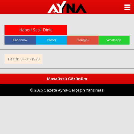
almanya
chat
ANASAYFA
sohbet
cinsel
KATEGORİLER
sohbet
sohbet
Haberi Sesli Dinle
mobil
YAZARLAR
sohbet
Facebook
Twitter
Google+
Whatsapp
islami
sohbetler
ANKETLER
Tarih:
01-01-1970
FOTO GALERİ
Masaüstü Görünüm
VİDEO GALERİ
© 2026 Gazete Ayna-Gerçeğin Yansıması
KÜNYE
İLETİŞİM