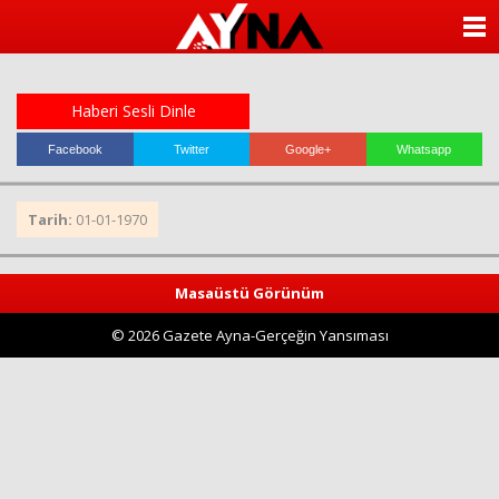
almanya
chat
ANASAYFA
sohbet
cinsel
KATEGORİLER
sohbet
sohbet
Haberi Sesli Dinle
mobil
YAZARLAR
sohbet
Facebook
Twitter
Google+
Whatsapp
islami
sohbetler
ANKETLER
Tarih:
01-01-1970
FOTO GALERİ
Masaüstü Görünüm
VİDEO GALERİ
© 2026 Gazete Ayna-Gerçeğin Yansıması
KÜNYE
İLETİŞİM