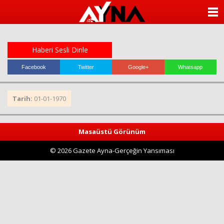
almanya
chat
ANASAYFA
sohbet
cinsel
KATEGORİLER
sohbet
sohbet
Haberi Sesli Dinle
mobil
YAZARLAR
sohbet
Facebook
Twitter
Google+
Whatsapp
islami
sohbetler
ANKETLER
Tarih:
01-01-1970
FOTO GALERİ
Masaüstü Görünüm
VİDEO GALERİ
© 2026 Gazete Ayna-Gerçeğin Yansıması
KÜNYE
İLETİŞİM